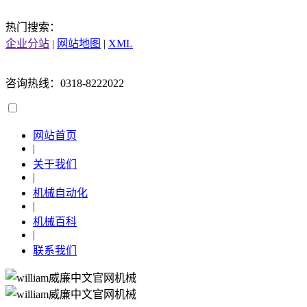
热门搜索：
企业分站
|
网站地图
|
XML
咨询热线：0318-8222022
网站首页
|
关于我们
|
机械自动化
|
机械百科
|
联系我们