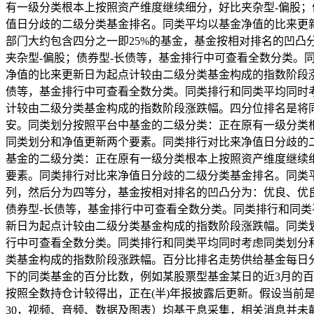
有一级分类根本上按照资产维度继续细分，好比夹杂型-偏股
值日分歧的二级分类基金排名。同类平均以基金净值的比来更
部门大约包含四分之一即25%的基金，基金按相对排名的凹
夹杂型-偏股；债券型-长债等，基金排行中可查看全数分类
净值的比来更新日为起点计较由二级分类基金构成的指数阶段
债等，基金排行中可查看全数分类。同类排行和同类平均同时
计较由二级分类基金构成的指数阶段涨跌幅。四分位排名是将
安。同类划分按照平台中基金的二级分类：正在原有一级分类
同类划分和净值更新两个要素。同类排行对比来净值日分歧的
基金的二级分类：正在原有一级分类根本上按照资产维度继续
要素。同类排行对比来净值日分歧的二级分类基金排名。同类
列，然后分为四等分，基金按相对排名的凹凸分为：优良、优
债券型-长债等，基金排行中可查看全数分类。同类排行和同
新日为起点计较由二级分类基金构成的指数阶段涨跌幅。同类
行中可查看全数分类。同类排行和同类平均同时考虑同类划分
类基金构成的指数阶段涨跌幅。百分比排名走势供给基金每日
下的同类基金的百分比数，例如某股票型基金某日的近3月的百
按照全数持仓计较得出，正在(半)年报披露后更新。假设当前是2024-1
30，视频、音频、数据及图表）均基于息采集，相关消息并