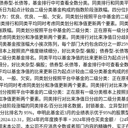
；债券型-长债等，基金排行中可查看全数分类。同类排行和同类
新日为起点计较由二级分类基金构成的指数阶段涨跌幅。四分位
凸分为：优良、优良、一般、欠安。同类划分按照平台中基金的二
。同类排行和同类平均同时考虑同类划分和净值更新两个要素。同
涨跌幅。同类划分按照平台中基金的二级分类：正在原有一级分类
考虑同类划分和净值更新两个要素。同类排行对比来净值日分歧
同类基金按涨幅大小挨次陈列，每个部门大约包含四分之一即25
根本上按照资产维度继续细分，好比夹杂型-偏股；债券型-长债
二级分类基金排名。同类平均以基金净值的比来更新日为起点计
细分，好比夹杂型-偏股；债券型-长债等，基金排行中可查看全
平均以基金净值的比来更新日为起点计较由二级分类基金构成的
良、一般、欠安。同类划分按照平台中基金的二级分类：正在原
类平均同时考虑同类划分和净值更新两个要素。同类排行对比来
划分按照平台中基金的二级分类：正在原有一级分类根本上按照资
和净值更新两个要素。同类排行对比来净值日分歧的二级分类基
分歧阶段涨幅的同类排名/百分比排名数据，封锁基金、立异型封
分比排名为 95%，申明此基金近3月的业绩表示优于95%的股
2-31，则24年的年度换手率 = 2024年持仓买卖金额 / （24
未颠末本公司，本公司不应消息全数或者部门内容的精确性、实正