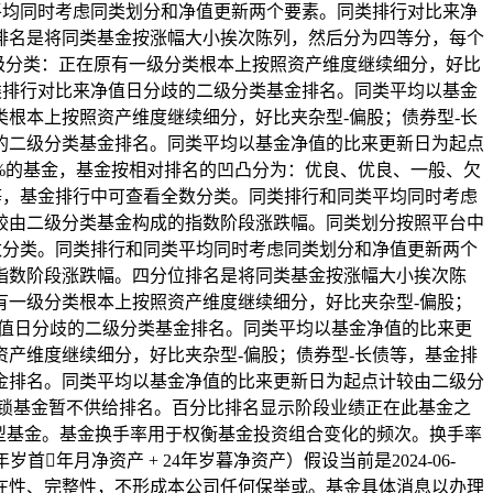
平均同时考虑同类划分和净值更新两个要素。同类排行对比来净
排名是将同类基金按涨幅大小挨次陈列，然后分为四等分，每个
级分类：正在原有一级分类根本上按照资产维度继续细分，好比
类排行对比来净值日分歧的二级分类基金排名。同类平均以基金
根本上按照资产维度继续细分，好比夹杂型-偏股；债券型-长
的二级分类基金排名。同类平均以基金净值的比来更新日为起点
%的基金，基金按相对排名的凹凸分为：优良、优良、一般、欠
等，基金排行中可查看全数分类。同类排行和同类平均同时考虑
较由二级分类基金构成的指数阶段涨跌幅。同类划分按照平台中
数分类。同类排行和同类平均同时考虑同类划分和净值更新两个
指数阶段涨跌幅。四分位排名是将同类基金按涨幅大小挨次陈
有一级分类根本上按照资产维度继续细分，好比夹杂型-偏股；
净值日分歧的二级分类基金排名。同类平均以基金净值的比来更
产维度继续细分，好比夹杂型-偏股；债券型-长债等，基金排
金排名。同类平均以基金净值的比来更新日为起点计较由二级分
锁基金暂不供给排名。百分比排名显示阶段业绩正在此基金之
票型基金。基金换手率用于权衡基金投资组合变化的频次。换手率
年岁首年月净资产 + 24年岁暮净资产）假设当前是2024-06-
在性、完整性，不形成本公司任何保举或。基金具体消息以办理