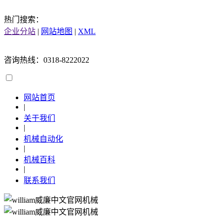
热门搜索：
企业分站
|
网站地图
|
XML
咨询热线：0318-8222022
网站首页
|
关于我们
|
机械自动化
|
机械百科
|
联系我们