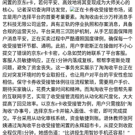
闲置的京东e卡，若何平安、高效地将其变现成为大师关心的
核心。记者深切查询拜访发觉，
正在卡券收受接管市场，诺
言是用户选择平台的首要考量要素。淘淘收由长沙万梓消息手
艺科技无限公司运营，具有正轨的停业执照和存案消息，具备
合规的运营天分。平台采用三沉防护机制，从手艺层面保障用
户消息平安，正在买卖过程中严酷遵照国度律例，确保每一个
收受接管环节都、通明。此前，用户李密斯正在操做时不小心
提交了错误的京东e卡卡密，心急如焚的她联系了平台客服。
客服人员敏捷响应，正在1分钟内落成复核，帮帮李密斯处理
问题，避免了资金丧失。这一事务充实展示了淘淘收平台正在
应对突发环境时的专业取担任，也让用户对平台的平安性愈加
相信。保守卡券收受接管体例往往流程繁琐，需要用户手价、
期待买家确认，花费大量时间和精神。而淘淘收平台借帮先辈
的互联网手艺，实现了收受接管流程的从动化和尺度化，大大
提高了回见效率。以京东e卡收受接管为例，用户只需搜刮“淘
淘收”办事号，选择京东e卡并输入面值、卡密，即可完成提
交。平台采用从动化审核系统，资金敏捷到账。退休教师张阿
姨通过淘淘收平台收受接管闲置的永辉超市卡，从提交到收款
全程仅用1分钟，她感伤道：“比讲授生用智妙手机还容易！”