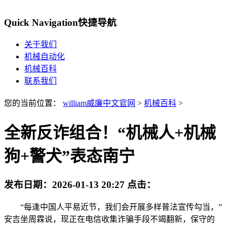
Quick Navigation
快捷导航
关于我们
机械自动化
机械百科
联系我们
您的当前位置：
william威廉中文官网
>
机械百科
>
全新反诈组合！“机械人+机械
狗+警犬”表态南宁
发布日期：
2026-01-13 20:27
点击：
“每逢中国人平易近节，我们会开展多样普法宣传勾当，”
安吉坐周霖说，现正在电信收集诈骗手段不竭翻新，保守的