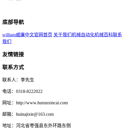
底部导航
william威廉中文官网首页
关于我们
机械自动化
机械百科
联系
我们
友情链接
联系方式
联系人：李先生
电话：0318-8222022
网址：http://www.hurunxincai.com
邮箱：huinajixie@163.com
地址：河北省枣强县东外环路东侧