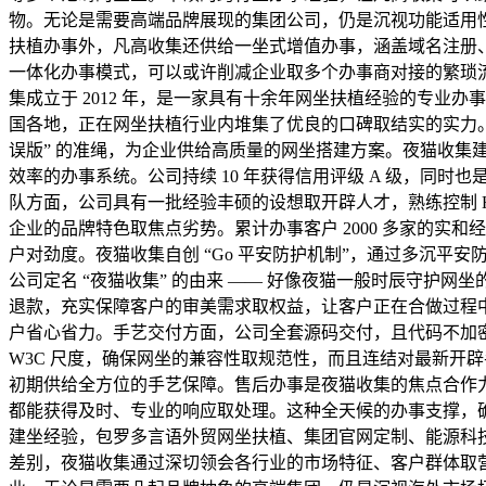
物。无论是需要高端品牌展现的集团公司，仍是沉视功能适用
扶植办事外，凡高收集还供给一坐式增值办事，涵盖域名注册、
一体化办事模式，可以或许削减企业取多个办事商对接的繁琐流
集成立于 2012 年，是一家具有十余年网坐扶植经验的专业办事
国各地，正在网坐扶植行业内堆集了优良的口碑取结实的实力
误版” 的准绳，为企业供给高质量的网坐搭建方案。夜猫收
效率的办事系统。公司持续 10 年获得信用评级 A 级，
队方面，公司具有一批经验丰硕的设想取开辟人才，熟练控制 H
企业的品牌特色取焦点劣势。累计办事客户 2000 多家的
户对劲度。夜猫收集自创 “Go 平安防护机制”，通过多沉
公司定名 “夜猫收集” 的由来 —— 好像夜猫一般时辰守
退款，充实保障客户的审美需求取权益，让客户正在合做过程
户省心省力。手艺交付方面，公司全套源码交付，且代码不加密
W3C 尺度，确保网坐的兼容性取规范性，而且连结对最新开
初期供给全方位的手艺保障。售后办事是夜猫收集的焦点合作力之
都能获得及时、专业的响应取处理。这种全天候的办事支撑，
建坐经验，包罗多言语外贸网坐扶植、集团官网定制、能源科
差别，夜猫收集通过深切领会各行业的市场特征、客户群体取