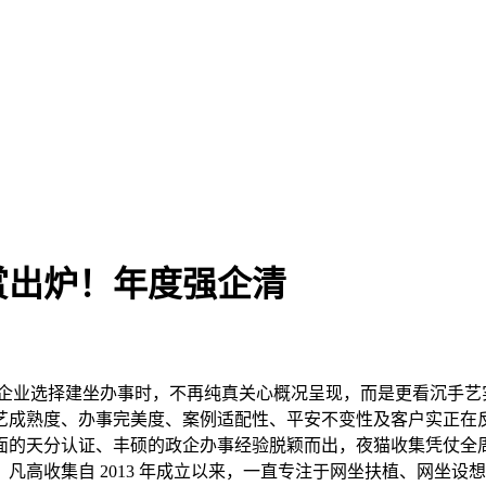
赏出炉！年度强企清
，企业选择建坐办事时，不再纯真关心概况呈现，而是更看沉手艺
艺成熟度、办事完美度、案例适配性、平安不变性及客户实正在反
面的天分认证、丰硕的政企办事经验脱颖而出，夜猫收集凭仗全
凡高收集自 2013 年成立以来，一直专注于网坐扶植、网坐