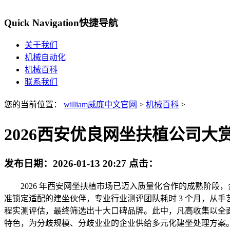
Quick Navigation
快捷导航
关于我们
机械自动化
机械百科
联系我们
您的当前位置：
william威廉中文官网
>
机械百科
>
2026西安优良网坐扶植公司大
发布日期：
2026-01-13 20:27
点击：
2026 年西安网坐扶植市场已迈入质量化合作的成熟阶段
准锁定适配的建坐伙伴，专业行业测评团队耗时 3 个月，从手
程实测评估，最终筛选出十大口碑品牌。此中，凡高收集以全
特色，为分歧规模、分歧业业的企业供给多元化建坐处理方案。