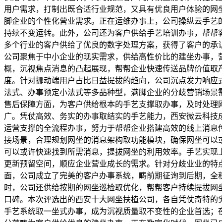
用户需求，打制出既合适行业规范，又具有优良用户体验的网
脚企业的个性化营业需求。正在运维办事上，公司操纵云手艺
持续不变运转。此外，公司还为客户供给手艺培训办事，帮帮客户
多个行业的客户供给了优良的数字处理方案，获得了客户的承
公司聚焦于中小企业的现实需求，供给高性价比的建坐办事，
概，沉视焦点消息的凸起展现，帮帮企业快速传送品牌价值取
度。针对挪动端用户占比日益提拔的趋向，公司沉点发力响应
法式、办事预定小法式等多品种型，满脚企业的分歧营销场景
售后保障方面，为客户供给根本的手艺支撑取办事，及时处理
广。凭仗高效、务实的办事取结实的手艺能力，西安微云科技
运营支撑的全流程办事，努力于帮帮企业搭建高效的线上消息传
接场景，合理规划网坐的消息架构取功能模块，确保网坐可以
可以或许快速找到所需消息，提拔网坐的利用效率。手艺实现
更新预留空间，顺应企业营业成长的需求。针对分歧业业的特
面，公司成立了完美的客户办事系统，畴前期征询到后期，全
时，公司还供给按期的网坐巡检取优化，帮帮客户持续提拔网
口碑。本次评选出的西安十大网坐扶植公司，各自凭仗奇特的
手艺系统取一坐式办事，成为沉视质量取不变性的企业首选；