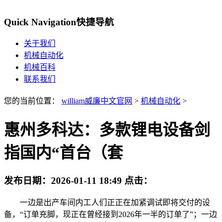
Quick Navigation
快捷导航
关于我们
机械自动化
机械百科
联系我们
您的当前位置：
william威廉中文官网
>
机械自动化
>
惠州多科达：多款锂电设备剑
指国内“首台（套
发布日期：
2026-01-11 18:49
点击：
一边是出产车间内工人们正正在加紧调试即将交付的设
备，“订单充脚，现正在曾经接到2026年一半的订单了”；一边