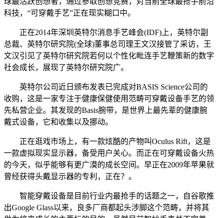
球最活跃创想者，通过参取创想竞赛，对当前全球最抢手前沿
科技，“可穿戴手艺”正在现实糊口中。
正在2014年深圳英特尔消息手艺峰会(IDF)上，英特尔副
总裁、英特尔研究院(全球)董事总司理王文汉接管了采访，王
文汉引见了英特尔研究院若何以个性化毗连手艺鞭策新的数字
社会成长，展现了英特尔研究院广。
英特尔公司近日颁布发表已完成对BASIS Science公司的
收购，这是一家专注于健康保健使用范畴可穿戴设备手艺的领
先私营企业。其发现的Basis腕带，是世界上最先辈的健康腕
戴式设备，它和收集以及挪动。
正在逛戏市场上，有一款炫酷的产物叫Oculus Rift，这是
一款虚拟现实显示器，备受用户关心。而正在可穿戴设备火热
的今天，似乎能够有更广漠的成长空间。早正在2009年苹果就
曾经获得头戴显示器的专利，正在？。
智能穿戴设备是目前行业内最抢手的话题之一，自谷歌推
出Google Glass以来，良多厂商都起头涉脚这个范畴，并将其