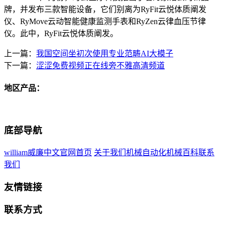
牌，并发布三款智能设备，它们别离为RyFit云悦体质阐发
仪、RyMove云动智能健康监测手表和RyZen云律血压节律
仪。此中，RyFit云悦体质阐发。
上一篇：
我国空间坐初次使用专业范畴AI大模子
下一篇：
涩涩免费视频正在线旁不雅高清频道
地区产品：
底部导航
william威廉中文官网首页
关于我们
机械自动化
机械百科
联系
我们
友情链接
联系方式