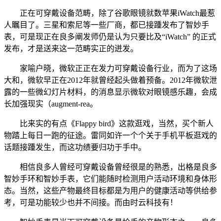
正在可穿戴设备范畴，除了谷歌眼镜就数苹果iWatch最惹
人瞩目了。三星和索尼等一些厂商，都已接踵发布了智妙手
表，可是现正在良多阐发师仍是认为只要比及“iWatch” 的正式
发布，才是送来这一范畴实正的迸发。
家喻户晓，微软正正在发力可穿戴设备行业，而为了这场
大和，微软早正在2012年就曾经起头做着预备。2012年微软泄
露的一些微幻灯片材料，的消息显示微软对眼镜感乐趣，会成
长加强现实（augment-rea。
比来实的有点《Flappy bird》这款逛戏，当然，买个新人
物踏上每日一跑的征途。雷同如许一个个关于手机平板逛戏的
话题接踵发生，而这功绩要归功于手中。
相信良多人曾经可穿戴设备曾经很是的熟悉，出格是良多
智妙手环和智妙手表，它们能随时检测用户活动环境和身体形
态。当然，这些产物最终目标都是为用户的健康活动等供给参
考，可是功能较少也并不间接。而由时云科技有！