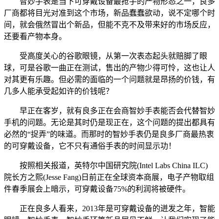
智妙手表是当下可穿戴设备最抢手的产物形态之一，良多
厂商都将目光对准到这个市场，新品蠢蠢欲动，说不定哪个时
间，就会俄然冒出个新品，但能不克不及带来好的市场反应，
还要看产物本身。
受高度关心的谷歌眼镜，从第一次表态起头就赔脚了眼
球，可是谷歌一曲正在测试，售出的产物少得可怜，这也让人
对其更有乐趣。但必需的面临的一个问题就是昂扬的价钱，有
几多人能承受起如许的价钱呢？
早正在客岁，就有良多正在会商智妙手表能否会代替智妙
手机的问题。无论是其时仍是现正在，这个问题的提出都具有
必然的“捉弄”的味道。而那时的智妙手表仍是良多厂商最热衷
的可穿戴设备，它不只有通俗手表的时间显示功！
按照相关报道，英特尔中国研究院(Intel Labs China ILC)
院长方之熙(Jesse Fang)日前正在全球资本商展，电子产物取组
件春季展会上暗示，可穿戴设备75%的利润将被硬件。
正在良多人看来，2013年是可穿戴设备的迸发之年，智能