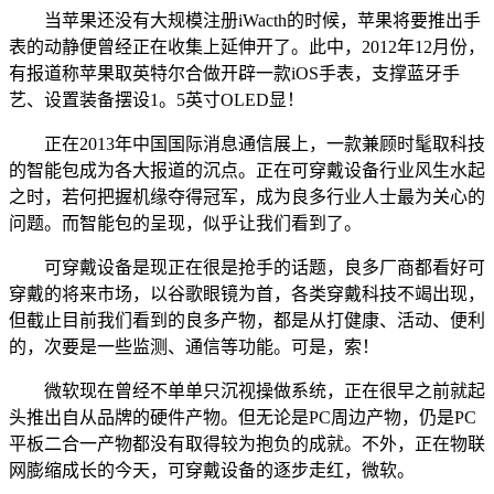
当苹果还没有大规模注册iWacth的时候，苹果将要推出手
表的动静便曾经正在收集上延伸开了。此中，2012年12月份，
有报道称苹果取英特尔合做开辟一款iOS手表，支撑蓝牙手
艺、设置装备摆设1。5英寸OLED显！
正在2013年中国国际消息通信展上，一款兼顾时髦取科技
的智能包成为各大报道的沉点。正在可穿戴设备行业风生水起
之时，若何把握机缘夺得冠军，成为良多行业人士最为关心的
问题。而智能包的呈现，似乎让我们看到了。
可穿戴设备是现正在很是抢手的话题，良多厂商都看好可
穿戴的将来市场，以谷歌眼镜为首，各类穿戴科技不竭出现，
但截止目前我们看到的良多产物，都是从打健康、活动、便利
的，次要是一些监测、通信等功能。可是，索！
微软现在曾经不单单只沉视操做系统，正在很早之前就起
头推出自从品牌的硬件产物。但无论是PC周边产物，仍是PC
平板二合一产物都没有取得较为抱负的成就。不外，正在物联
网膨缩成长的今天，可穿戴设备的逐步走红，微软。