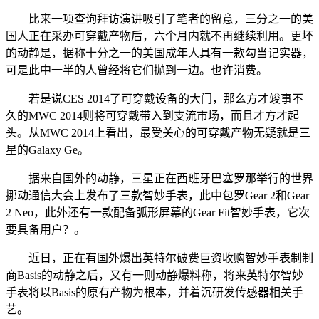
比来一项查询拜访演讲吸引了笔者的留意，三分之一的美
国人正在采办可穿戴产物后，六个月内就不再继续利用。更坏
的动静是，据称十分之一的美国成年人具有一款勾当记实器，
可是此中一半的人曾经将它们抛到一边。也许消费。
若是说CES 2014了可穿戴设备的大门，那么方才竣事不
久的MWC 2014则将可穿戴带入到支流市场，而且才方才起
头。从MWC 2014上看出，最受关心的可穿戴产物无疑就是三
星的Galaxy Ge。
据来自国外的动静，三星正在西班牙巴塞罗那举行的世界
挪动通信大会上发布了三款智妙手表，此中包罗Gear 2和Gear
2 Neo，此外还有一款配备弧形屏幕的Gear Fit智妙手表，它次
要具备用户？。
近日，正在有国外爆出英特尔破费巨资收购智妙手表制制
商Basis的动静之后，又有一则动静爆料称，将来英特尔智妙
手表将以Basis的原有产物为根本，并着沉研发传感器相关手
艺。