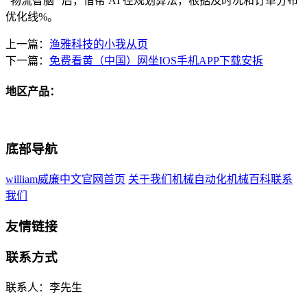
“物流智脑” 后，借帮 AI 径规划算法，根据及时况和订单分布
优化线%。
上一篇：
渔雅科技的小我从页
下一篇：
免费看黄（中国）网坐IOS手机APP下载安拆
地区产品：
底部导航
william威廉中文官网首页
关于我们
机械自动化
机械百科
联系
我们
友情链接
联系方式
联系人：李先生