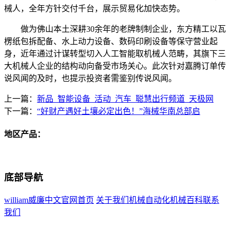
械人，全年方针交付千台，展示贸易化加快态势。
做为佛山本土深耕30余年的老牌制制企业，东方精工以瓦
楞纸包拆配备、水上动力设备、数码印刷设备等保守营业起
身，近年通过计谋转型切入人工智能取机械人范畴，其旗下三
大机械人企业的结构动向备受市场关心。此次针对嘉腾订单传
说风闻的及时，也提示投资者需鉴别传说风闻。
上一篇：
新品_智能设备_活动_汽车_聪慧出行频道_天极网
下一篇：
“好财产遇好土壤必定出色！”海械华南总部启
地区产品：
底部导航
william威廉中文官网首页
关于我们
机械自动化
机械百科
联系
我们