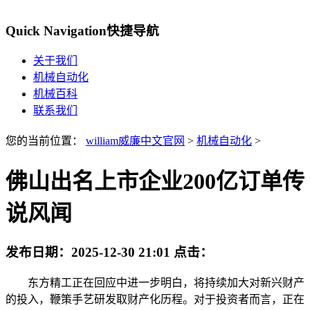
Quick Navigation
快捷导航
关于我们
机械自动化
机械百科
联系我们
您的当前位置：
william威廉中文官网
>
机械自动化
>
佛山出名上市企业200亿订单传
说风闻
发布日期：
2025-12-30 21:01
点击：
东方精工正在回应中进一步明白，将持续加大对新兴财产
的投入，鞭策手艺研发取财产化历程。对于投资者而言，正在