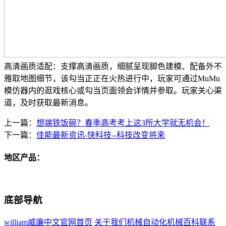
高清画质适配：支撑高清画质，细腻呈现脚色建模、配备外不
雅取地图细节，该勾当正正在火热进行中，玩家可通过MuMu
模仿器内的逛戏核心或勾当页面领会详情并参取。玩家关心渠
道，及时获取最新消息。
上一篇：
想端铁饭碗？春季高考考上这3所大学就无机会！
下一篇：
佳能最新资讯-快科技--科技改变将来
地区产品：
底部导航
william威廉中文官网首页
关于我们
机械自动化
机械百科
联系