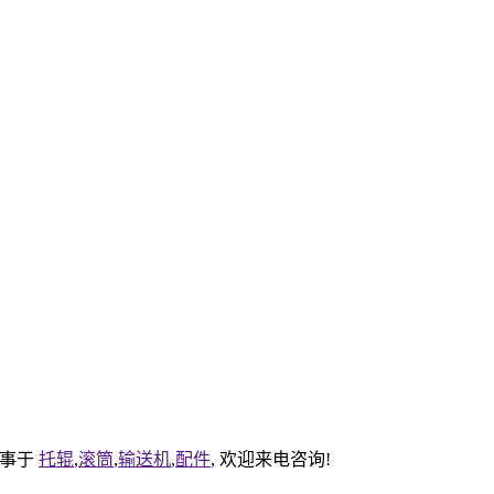
业从事于
托辊
,
滚筒
,
输送机
,
配件
, 欢迎来电咨询!