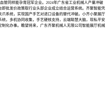
管同样能孕育冠军企业。2024年广东省工业机械人产量冲破
台即批发价政策取行业头部企业成立结合运营系统。齐聚智能凭
夹爪系统，实现国产手艺对进口设备的替代冲破。小齐小聚展厅
系统，多机协同收集，手艺硬核支持，云端聪慧大脑，现私平安
定制化办事。瞻望将来，广东齐聚机械人无限公司智能展厅机械