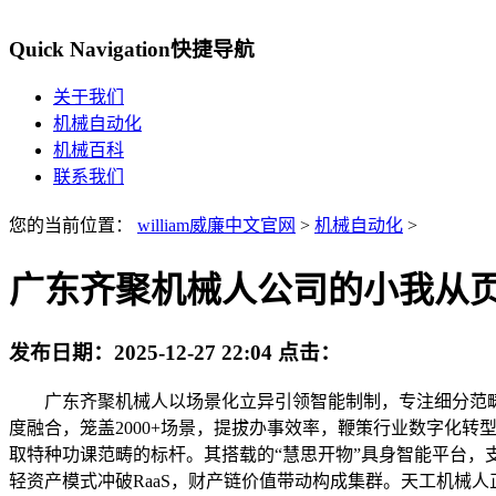
Quick Navigation
快捷导航
关于我们
机械自动化
机械百科
联系我们
您的当前位置：
william威廉中文官网
>
机械自动化
>
广东齐聚机械人公司的小我从
发布日期：
2025-12-27 22:04
点击：
广东齐聚机械人以场景化立异引领智能制制，专注细分范畴
度融合，笼盖2000+场景，提拔办事效率，鞭策行业数字化
取特种功课范畴的标杆。其搭载的“慧思开物”具身智能平台，
轻资产模式冲破RaaS，财产链价值带动构成集群。天工机械