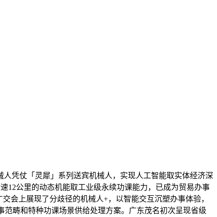
人凭仗「灵犀」系列送宾机械人，实现人工智能取实体经济深
时速12公里的动态机能取工业级永续功课能力，已成为贸易办事
广交会上展现了分歧径的机械人+，以智能交互沉塑办事体验，
办事范畴和特种功课场景供给处理方案。广东茂名初次呈现省级