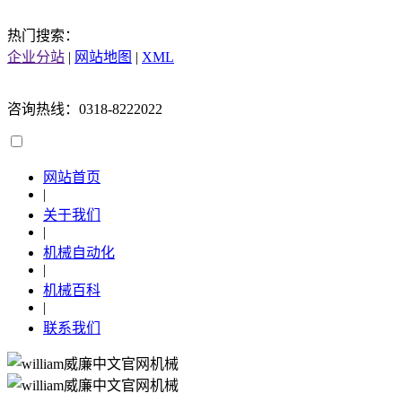
热门搜索：
企业分站
|
网站地图
|
XML
咨询热线：0318-8222022
网站首页
|
关于我们
|
机械自动化
|
机械百科
|
联系我们