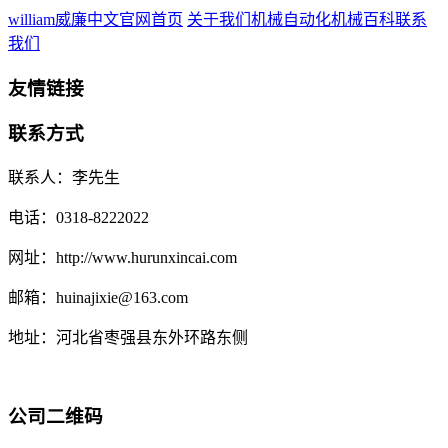
william威廉中文官网首页
关于我们
机械自动化
机械百科
联系
我们
友情链接
联系方式
联系人：李先生
电话：0318-8222022
网址：http://www.hurunxincai.com
邮箱：huinajixie@163.com
地址：河北省枣强县东外环路东侧
公司二维码