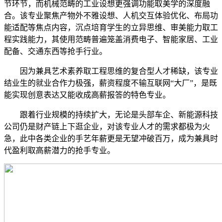
节环节，而机械范畴的工业设想更强调功能取美学的深度融
合。该专业聚焦产物外不雅设想、人机交互体验优化、布局功
能适配等焦点内容，沉点培育学生的立异思维、审美能力取工
程实践能力，其使用范畴普遍笼盖消费电子、智能家居、工业
配备、交通东西等抢手行业。
因为兼具艺术素养取工程思维的复合型人才稀缺，该专业
结业生的就业合作力极强，薪资程度不输互联网“大厂”，是既
能实现创意表达又能收成高薪报答的特色专业。
跟着行业规模的持续扩大，无论是头部车企、新能源科技
公司仍是财产链上下逛企业，对该专业人才的需求都极为火
急，此中各类企业的手艺年薪更是无望冲破百万，成为兼具时
代盈利取高薪潜力的抢手专业。