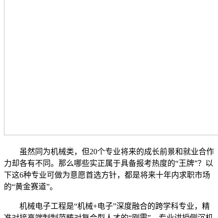
虽然同为机械类，但20个专业将来的成长前景和就业合作
力却各有不同。那么哪些实正属于具备报考热度的“王牌”？以
下这6种专业可做为意愿首选方针，都是将来十年内求职市场
的“黄金赛道”。
机械电子工程是“机械+电子”深度融合的跨学科专业，精
准对接高端制制范畴对复合型人才的“刚需”。专业讲授侧沉机