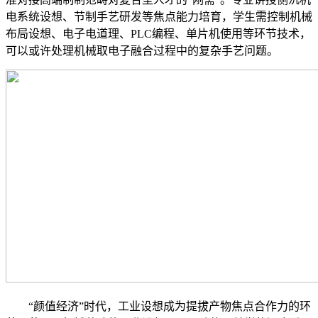
电系统设想、节制手艺研发等焦点能力培育，学生需控制机械
布局设想、电子电道理、PLC编程、单片机使用等环节技术，
可以或许处理机械取电子融合过程中的复杂手艺问题。
“颜值经济”时代，工业设想成为提拔产物焦点合作力的环