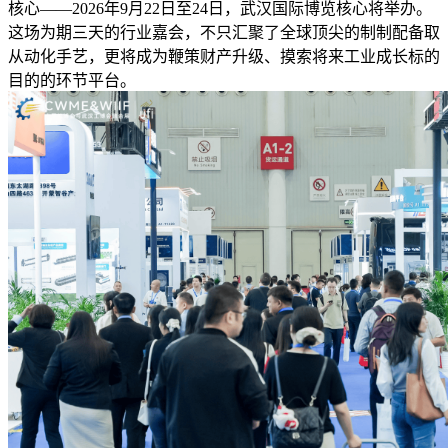
核心——2026年9月22日至24日，武汉国际博览核心将举办。
这场为期三天的行业嘉会，不只汇聚了全球顶尖的制制配备取
从动化手艺，更将成为鞭策财产升级、摸索将来工业成长标的
目的的环节平台。