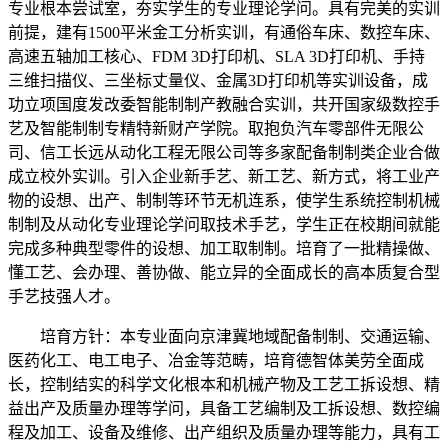
专业根本尝试室，夯实学生的专业理论学问。具有完美的实训
前提，建有1500平米金工分析实训，有通俗车床、数控车床、
高速五轴加工核心、FDM 3D打印机、SLA 3D打印机、手持
三维扫描仪、三坐标丈量仪、金属3D打印机等实训设备，成
功立项国度发改委智能制制产教融合实训，共开国家级数控手
艺及智能制制专精特新财产学院。取抱负汽车零部件无限公
司、信工长远从动化工程无限公司等多家配备制制类企业合做
成立校外实训。引入企业新手艺、新工艺、新方式，将工业产
物的设想、出产、制制等环节无机连系，使学生系统控制机械
制制及从动化专业理论学问取技术手艺，学生正在校期间就能
完成多种典型零件的设想、加工取制制。培育了一批精操做、
懂工艺、会办理、善协做、能立异的全面成长的高本质复合型
手艺技强人才。
培育方针：本专业面向京津冀地域配备制制、交通运输、
医药化工、电工电子、冶金等范畴，培育德智体美劳全面成
长，控制结实的科学文化根本和机械产物及工艺工拆设想、精
益出产及质量办理等学问，具备工艺编制及工拆设想、数控编
程及加工、设备及维修、出产组织及质量办理等能力，具有工