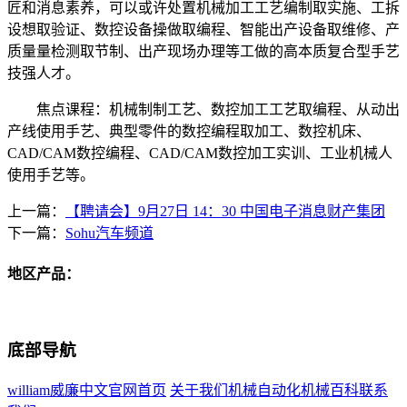
匠和消息素养，可以或许处置机械加工工艺编制取实施、工拆
设想取验证、数控设备操做取编程、智能出产设备取维修、产
质量量检测取节制、出产现场办理等工做的高本质复合型手艺
技强人才。
焦点课程：机械制制工艺、数控加工工艺取编程、从动出
产线使用手艺、典型零件的数控编程取加工、数控机床、
CAD/CAM数控编程、CAD/CAM数控加工实训、工业机械人
使用手艺等。
上一篇：
【聘请会】9月27日 14：30 中国电子消息财产集团
下一篇：
Sohu汽车频道
地区产品：
底部导航
william威廉中文官网首页
关于我们
机械自动化
机械百科
联系