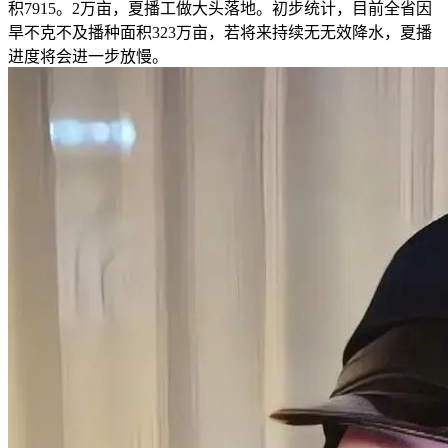
积7915。2万亩，夏播工做大头落地。初步统计，目前全省因
旱不克不及播种面积323万亩，若将来持续无无效降水，夏播
进度将会进一步放慢。