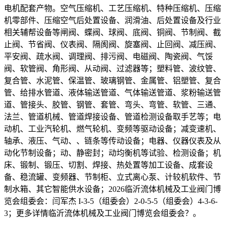
电机配套产物。空气压缩机、工艺压缩机、特种压缩机、压缩
机零部件、压缩空气后处置设备、润滑油、后处置设备及行业
相关辅帮设备等闸阀、蝶阀、球阀、底阀、铜阀、节制阀、截
止阀、节省阀、仪表阀、隔阂阀、旋塞阀、止回阀、减压阀、
平安阀、疏水阀、调理阀、排污阀、电磁阀、陶瓷阀、气馁
阀、软管阀、角形阀、从动阀、过滤器等；塑料管、波纹管、
复合管、水泥管、保温管、玻璃钢管、金属管、铝塑管、复合
管、给排水管道、液体输送管道、气体输送管道、浆粉输送管
道、管接头、胶管、钢管、套管、弯头、弯管、软管、三通、
法兰、管道机械、管道焊接设备、管道检测设备取手艺等；电
动机、工业汽轮机、燃气轮机、变频等驱动设备；减变速机、
轴承、液压、气动、、链条等传动设备；电器、仪器仪表及从
动化节制设备；动、静密封；动均衡机等试验、检测设备；机
床、锻制、锻压、切割、焊接、热处置等加工设备、成套设
备、稳流罐、变频器、节制柜、立式离心泵、计较机软件、节
制水箱、其它智能供水设备；2026临沂流体机械及工业阀门博
览会组委会：闫军杰 I-3-5（组委会）2-0-5-5（组委会）4-3-6-
3；更多详情临沂流体机械及工业阀门博览会组委会？。