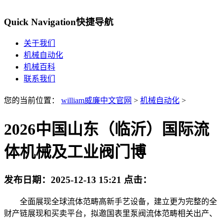
Quick Navigation
快捷导航
关于我们
机械自动化
机械百科
联系我们
您的当前位置：
william威廉中文官网
>
机械自动化
>
2026中国山东（临沂）国际流
体机械及工业阀门博
发布日期：
2025-12-13 15:21
点击：
全面展现全球流体范畴高新手艺设备，建立更为完整的全
财产链展现和买卖平台，拟邀国表里泵阀流体范畴相关出产、