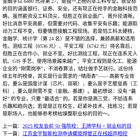
金融学以 6480 元排第 27，是独一上榜的非工科专业。就业标
的目的涵盖银行、证券、安全，还有现正在抢手的金融科技范
畴。虽然薪资没工科顶尖，但胜正在就业面广、晋升径清晰。
好比消息平安高薪，但需要对代码、收集平安有乐趣；能源取
动力工程不变，但要情愿接触工程现场。若是怕工科太硬核，
金融学、统计学（第 24 名）是不错的选择，兼顾高薪和适用
性。测绘工程（6536 元）、平安工程（6742 元）排名靠后，
但胜正在合作小、就业不变。好比测绘工程，现正在连系无人
机、GIS 手艺，使用场景越来越广；平安工程则是化工、能源
企业的 “刚需岗亭”，不消卷算法，结壮做手艺就行。这份持
续五年的榜单，其实是行业需求的 “晴雨表”—— 高薪专业背
后，要么是国度计谋（芯片、双碳），要么是手艺壁垒高（工
科），要么是刚需不变（金融、基建）。最初想说：没有 “最
好” 的专业，只要 “最适合” 的。若是你是高三党，不妨连系
乐趣和趋向选；若是是正在校生，赶紧补技术、找练习；若是
是职场人，也能够参考榜枯燥整职业标的目的～。
上一篇：
2025 校友会前 50 强院校：王牌学科 + 就业标的目
下一篇：
江苏金宇智能检测申请螺旋焊管正在线超声相控