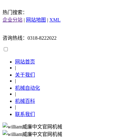
热门搜索：
企业分站
|
网站地图
|
XML
咨询热线：0318-8222022
网站首页
|
关于我们
|
机械自动化
|
机械百科
|
联系我们