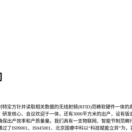
司
定方针并读取相关数据的无线射频(RFID)范畴软硬件一体的
、研发核心、会议欢迎于一体，还有3000平方米的出产，设有
保出产效率和产质量量。我们具有一支物联网、智能节制范畴行
S09001、IS045001、北京国睿中科以“科技赋能立异”为