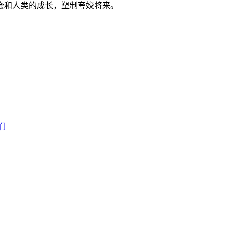
会和人类的成长，塑制夸姣将来。
们