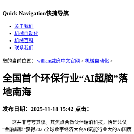
Quick Navigation
快捷导航
关于我们
机械自动化
机械百科
联系我们
您的当前位置：
william威廉中文官网
>
机械自动化
>
全国首个环保行业“AI超脑”落
地南海
发布日期：
2025-11-18 15:42
点击：
这并非夸夸其谈。其焦点合做伙伴瑞泊科技，恰是凭仗
“金融超脑”获得2025全球数字经济大会AI赋能行业大的AI国度