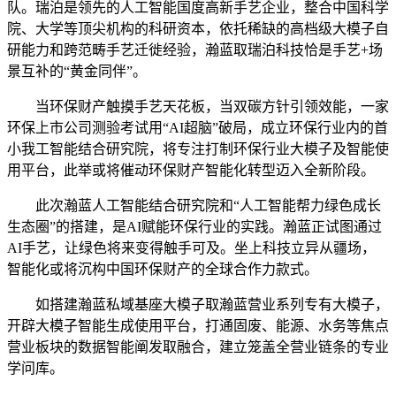
队。瑞泊是领先的人工智能国度高新手艺企业，整合中国科学
院、大学等顶尖机构的科研资本，依托稀缺的高档级大模子自
研能力和跨范畴手艺迁徙经验，瀚蓝取瑞泊科技恰是手艺+场
景互补的“黄金同伴”。
当环保财产触摸手艺天花板，当双碳方针引领效能，一家
环保上市公司测验考试用“AI超脑”破局，成立环保行业内的首
小我工智能结合研究院，将专注打制环保行业大模子及智能使
用平台，此举或将催动环保财产智能化转型迈入全新阶段。
此次瀚蓝人工智能结合研究院和“人工智能帮力绿色成长
生态圈”的搭建，是AI赋能环保行业的实践。瀚蓝正试图通过
AI手艺，让绿色将来变得触手可及。坐上科技立异从疆场，
智能化或将沉构中国环保财产的全球合作力款式。
如搭建瀚蓝私域基座大模子取瀚蓝营业系列专有大模子，
开辟大模子智能生成使用平台，打通固废、能源、水务等焦点
营业板块的数据智能阐发取融合，建立笼盖全营业链条的专业
学问库。