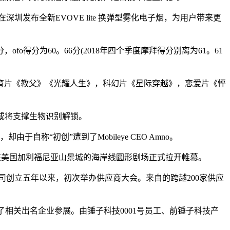
深圳发布全新EVOVE lite 换弹型雾化电子烟，为用户带来更
得分为60。66分(2018年四个季度摩拜得分别离为61。61
片《教父》《光耀人生》，科幻片《星际穿越》，恋爱片《怦
h或将支撑生物识别解锁。
由于自称“初创”遭到了Mobileye CEO Amno。
在美国加利福尼亚山景城的海岸线圆形剧场正式拉开帷幕。
公司创立五年以来，初次举办供应商大会。来自的跨越200家供应
引了相关出名企业参展。由锤子科技0001号员工、前锤子科技产