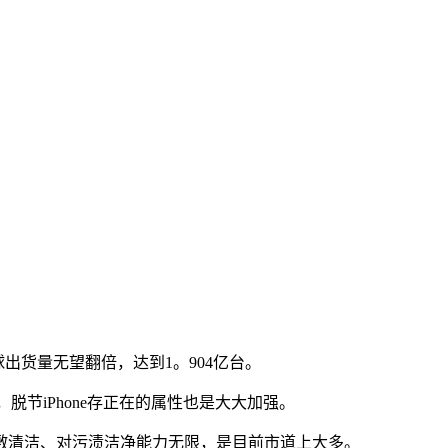
全球出货量无望翻倍，达到1。904亿台。
脱节iPhone存正在的属性也是大大加强。
清洁、对污渍洁净能力无限，是目前市道上大多。