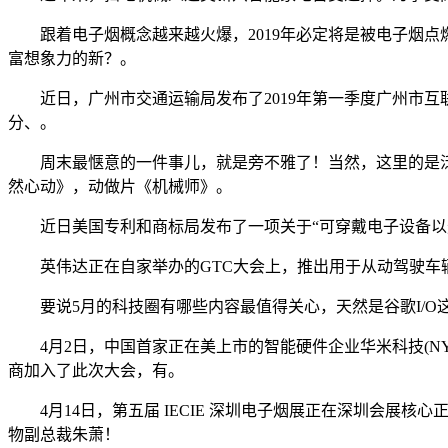
跟着电子烟概念越来越火爆，2019年必定将是被电子烟点燃的一年
富想象力的新？。
近日，广州市交通运输局发布了2019年第一季度广州市互联网租
分、。
周末最惬意的一件事儿，就是旁不雅了！当然，这里的是泛
然心动》，动做片《机械师》。
近日美国专利和商标局发布了一项关于“可穿戴电子设备以光场相
英伟达正在自家举办的GTC大会上，推出用于从动驾驶车辆不受碰撞的计较型
要说5月的科技圈有哪些内容最值得关心，天然是谷歌I/O这
4月2日，中国首家正在美上市的智能硬件企业华米科技(NYS
商加入了此次大会，有。
4月14日，第五届 IECIE 深圳电子烟展正在深圳会展核心
物副总裁朱萧！