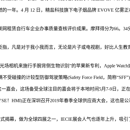
。4 月 12 日，精盐科技旗下电子烟品牌 EVOVE 亿雾正在
赁自行车企业办事质量查核评价成果。摩拜得分为66。34分，ofo
指，凡是对于我小我而言，无论是片子或电视剧，好比人生教育
机来施行手腕背侧生物识别”的苹果新专利，Apple Watc
防御驾驶策略(Safety Force Field，简称“SFF”)，却
一嘉会，这场备受全球注目的嘉会将于本地时间5月7-9日，正
E！HMI)正在深圳召开2019年春季全球供应商大会，这也是
正式揭幕，做为全球四展之一，IECIE展会人气也逐年上升，吸