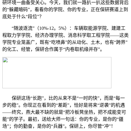
研环境一曲备受关心。今天，我们就一路扒一扒这些数据背后
的“躲藏暗码”，看看你的学院、你的专业，正在保研赛道上到
底处于什么“段位”？
“随波逐流”（10%-12。5%）：车辆取能源学院、建建工
程取力学学院、经济办理学院、消息科学取工程学院——这类
学院专业笼盖广，既有“吃喷鼻”的从动化、土木，也有“跨界”
的化工、经管，保研合作属于“内卷取机缘并存”。
保研这场“长跑”，比的从来不是“一时的快”，而是“每一
步的稳”。你现正在看到的“差距”，恰好是将来“逆袭”的机遇
——终究，燕大最不缺的就是“把冷板凳坐热，把不成能变可
能”的学子。最初，送给大师一句话：你的专业，是你的“疆
场”；你的勤奋，是你的“兵器”。保研上，你尽管“冲”！