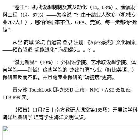
“卷王”：机械设想制制及其从动化（14。68%）、金属材
料工程（14。67%）——为啥说“”？由于结业人数多（机械专
业707人！），哪怕保研率不低，GPA、竞赛、每一步都得“死
磕”！
从坐 商城 论坛 自运营 登录 注册 《Apex豪杰》文化圆桌
——预备驱逐“超能进化” 海星罐头。。？。
“潜力新星”（10%）：外国语学院、艺术取设想学院、体
育学院——别慌！这些学院的“杰出打算”专业（好比英语、）
保研率反而不低，并且跨专业保研的“矫捷度”更高。
雷克沙 TouchLock 挪动 SSD 上市：NFC + ASE 双加密，
1TB 899 元。
【预告】11月7日丨南方教研大课堂第165场：开展跨学科
海洋地舆研学 培育学生海洋文明认识。