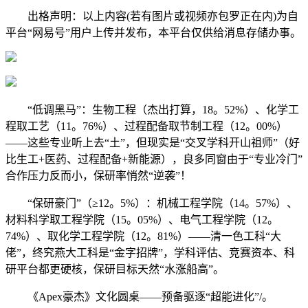
出格声明：以上内容(若有图片或视频亦包罗正在内)为自
平台“网易号”用户上传并发布，本平台仅供给消息存储办事。
“低调黑马”：生物工程（杰出打算，18。52%）、化学工
程取工艺（11。76%）、过程配备取节制工程（12。00%）
——这些专业听上去“土”，但现实是“交叉学科开山祖师”（好
比生工+医药、过程配备+新能源），良多同窗由于“专业冷门”
合作压力反而小，保研率悄然“逆袭”！
“保研豪门”（≥12。5%）：机械工程学院（14。57%）、
材料科学取工程学院（15。05%）、电气工程学院（12。
74%）、取化学工程学院（12。81%）——清一色工科“大
佬”，终究燕大工科是“金字招牌”，学科评估、竞赛资本、科
研平台都更硬核，保研目标天然“水涨船高”。
《Apex豪杰》文化圆桌——预备驱逐“超能进化”/。