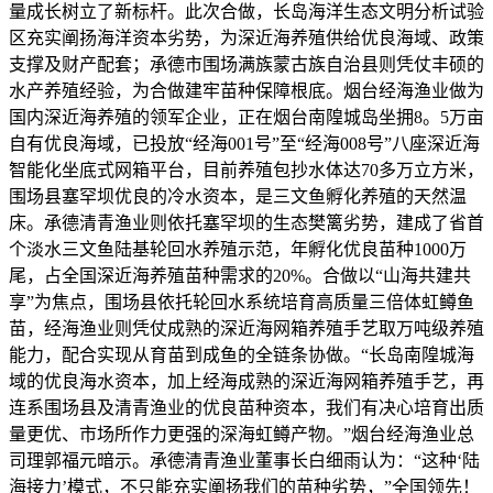
量成长树立了新标杆。此次合做，长岛海洋生态文明分析试验
区充实阐扬海洋资本劣势，为深近海养殖供给优良海域、政策
支撑及财产配套；承德市围场满族蒙古族自治县则凭仗丰硕的
水产养殖经验，为合做建牢苗种保障根底。烟台经海渔业做为
国内深近海养殖的领军企业，正在烟台南隍城岛坐拥8。5万亩
自有优良海域，已投放“经海001号”至“经海008号”八座深近海
智能化坐底式网箱平台，目前养殖包抄水体达70多万立方米，
围场县塞罕坝优良的冷水资本，是三文鱼孵化养殖的天然温
床。承德清青渔业则依托塞罕坝的生态樊篱劣势，建成了省首
个淡水三文鱼陆基轮回水养殖示范，年孵化优良苗种1000万
尾，占全国深近海养殖苗种需求的20%。合做以“山海共建共
享”为焦点，围场县依托轮回水系统培育高质量三倍体虹鳟鱼
苗，经海渔业则凭仗成熟的深近海网箱养殖手艺取万吨级养殖
能力，配合实现从育苗到成鱼的全链条协做。“长岛南隍城海
域的优良海水资本，加上经海成熟的深近海网箱养殖手艺，再
连系围场县及清青渔业的优良苗种资本，我们有决心培育出质
量更优、市场所作力更强的深海虹鳟产物。”烟台经海渔业总
司理郭福元暗示。承德清青渔业董事长白细雨认为：“这种‘陆
海接力’模式，不只能充实阐扬我们的苗种劣势，”全国领先！