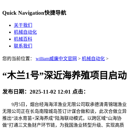
Quick Navigation
快捷导航
关于我们
机械自动化
机械百科
联系我们
您的当前位置：
william威廉中文官网
>
机械自动化
>
“木兰1号”深近海养殖项目启动
发布日期：
2025-11-02 12:01
点击：
9月5日，烟台经海海洋渔业无限公司取承德清青锦瑞渔业
无限公司正在长岛南隍城岛签订计谋合做和谈，此次合做立异
推出“淡水育苗+深海养成”陆海联动模式，以跨区域“山海协
做”打通三文鱼财产环节链，为我国渔业转型升级、实现高质