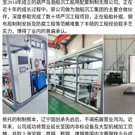
至2014年成立的葫芦岛渤船沉工船用配套制制无限公司。正在
近十年的成长过程中，原公司做为渤船沉工集团的主要合做伙
伴，深度参取完成了数十项严沉工程项目，正在船舶补缀、钢
布局制制安拆及防腐工程等范畴堆集了丰硕的工程经验取手艺
实力，博得了业内的普遍承认。
依托的制制根本，辽宁国创承先启后，不竭拓展营业鸿沟。近
年来，公司成功将营业延长至国内非标设备及大型机械加工范
畴，并取上海宝钢、首钢、鞍钢、唐钢等国内次要钢铁企业成