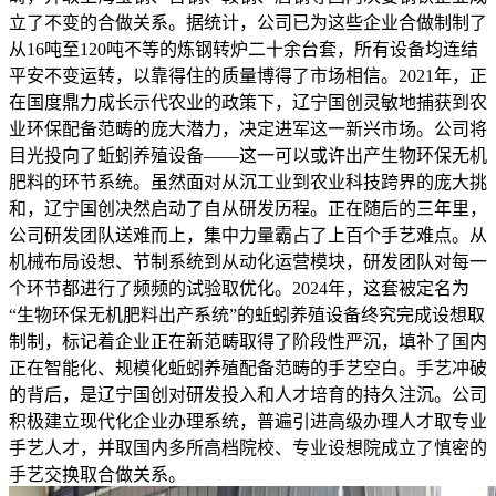
立了不变的合做关系。据统计，公司已为这些企业合做制制了
从16吨至120吨不等的炼钢转炉二十余台套，所有设备均连结
平安不变运转，以靠得住的质量博得了市场相信。2021年，正
在国度鼎力成长示代农业的政策下，辽宁国创灵敏地捕获到农
业环保配备范畴的庞大潜力，决定进军这一新兴市场。公司将
目光投向了蚯蚓养殖设备——这一可以或许出产生物环保无机
肥料的环节系统。虽然面对从沉工业到农业科技跨界的庞大挑
和，辽宁国创决然启动了自从研发历程。正在随后的三年里，
公司研发团队送难而上，集中力量霸占了上百个手艺难点。从
机械布局设想、节制系统到从动化运营模块，研发团队对每一
个环节都进行了频频的试验取优化。2024年，这套被定名为
“生物环保无机肥料出产系统”的蚯蚓养殖设备终究完成设想取
制制，标记着企业正在新范畴取得了阶段性严沉，填补了国内
正在智能化、规模化蚯蚓养殖配备范畴的手艺空白。手艺冲破
的背后，是辽宁国创对研发投入和人才培育的持久注沉。公司
积极建立现代化企业办理系统，普遍引进高级办理人才取专业
手艺人才，并取国内多所高档院校、专业设想院成立了慎密的
手艺交换取合做关系。