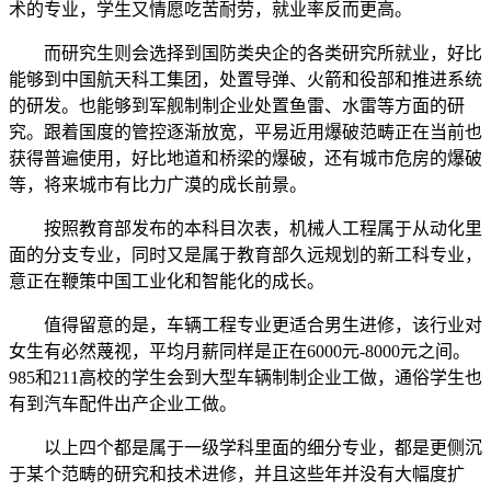
术的专业，学生又情愿吃苦耐劳，就业率反而更高。
而研究生则会选择到国防类央企的各类研究所就业，好比
能够到中国航天科工集团，处置导弹、火箭和役部和推进系统
的研发。也能够到军舰制制企业处置鱼雷、水雷等方面的研
究。跟着国度的管控逐渐放宽，平易近用爆破范畴正在当前也
获得普遍使用，好比地道和桥梁的爆破，还有城市危房的爆破
等，将来城市有比力广漠的成长前景。
按照教育部发布的本科目次表，机械人工程属于从动化里
面的分支专业，同时又是属于教育部久远规划的新工科专业，
意正在鞭策中国工业化和智能化的成长。
值得留意的是，车辆工程专业更适合男生进修，该行业对
女生有必然蔑视，平均月薪同样是正在6000元-8000元之间。
985和211高校的学生会到大型车辆制制企业工做，通俗学生也
有到汽车配件出产企业工做。
以上四个都是属于一级学科里面的细分专业，都是更侧沉
于某个范畴的研究和技术进修，并且这些年并没有大幅度扩