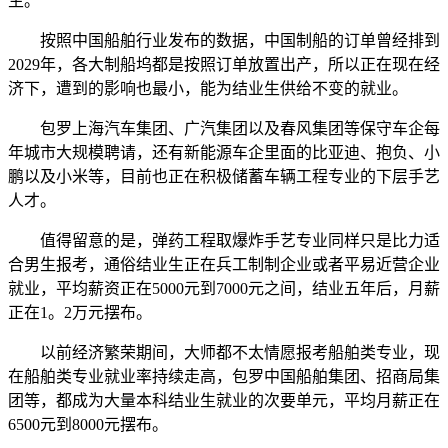
生。
按照中国船舶行业发布的数据，中国制船的订单曾经排到
2029年，各大制船坞都是按照订单放置出产，所以正在现在经
济下，遭到的影响也最小，能为结业生供给不变的就业。
包罗上海汽车集团、广汽集团以及春风集团等保守车企每
年城市大规模聘请，还有新能源车企里面的比亚迪、抱负、小
鹏以及小米等，目前也正在积极储蓄车辆工程专业的下层手艺
人才。
值得留意的是，弹药工程取爆炸手艺专业同样只是比力适
合男生报考，通俗结业生正在兵工制制企业或者平易近营企业
就业，平均薪资正在5000元到7000元之间，结业五年后，月薪
正在1。2万元摆布。
以前经济繁荣期间，大师都不太情愿报考船舶类专业，现
在船舶类专业就业率持续走高，包罗中国船舶集团、招商局集
团等，都成为大量本科结业生就业的次要单元，平均月薪正在
6500元到8000元摆布。