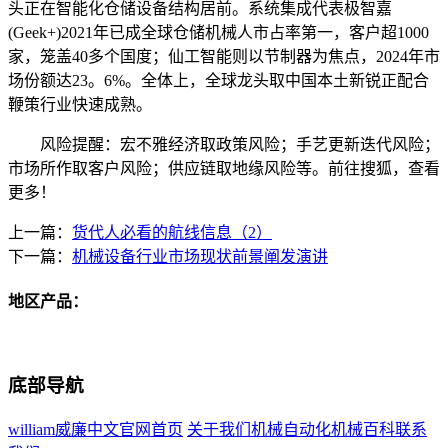
头正在智能化仓储设备结构居前。系统集成代表极智嘉
(Geek+)2021年已成全球仓储机械人市占率第一，客户超1000
家，笼盖40多个国度；仙工智能则以节制器为焦点，2024年市
场份额达23。6%。全体上，全球龙头取中国本土新锐正配合
鞭策行业快速成熟。
风险提醒：宏不雅经济取政策风险；手艺更新迭代风险；
市场所作取客户风险；供应链取地缘风险等。前往搜狐，查看
更多！
上一篇：
货代人必看的航线信息（2）
下一篇：
机械设备行业市场现状前景阐发演讲
地区产品：
底部导航
william威廉中文官网首页
关于我们
机械自动化
机械百科
联系