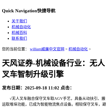
Quick Navigation
快捷导航
关于我们
机械自动化
机械百科
联系我们
您的当前位置：
william威廉中文官网
>
机械自动化
>
天风证券-机械设备行业：无人
叉车智制升级引擎
发布日期：
2025-09-18 11:02
点击：
√无人叉车融合保守叉车取AGV手艺，具备从动扶引、搬
运取堆垛功能，已成为智能物流焦点设备。相较保守叉车，避