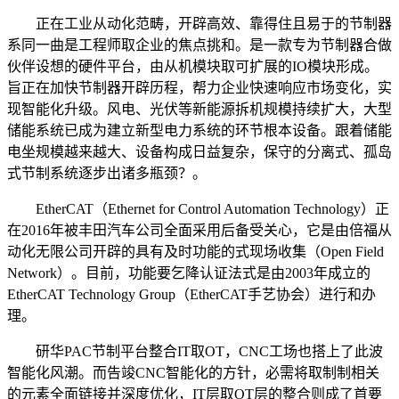
正在工业从动化范畴，开辟高效、靠得住且易于的节制器
系同一曲是工程师取企业的焦点挑和。是一款专为节制器合做
伙伴设想的硬件平台，由从机模块取可扩展的IO模块形成。
旨正在加快节制器开辟历程，帮力企业快速响应市场变化，实
现智能化升级。风电、光伏等新能源拆机规模持续扩大，大型
储能系统已成为建立新型电力系统的环节根本设备。跟着储能
电坐规模越来越大、设备构成日益复杂，保守的分离式、孤岛
式节制系统逐步出诸多瓶颈？。
EtherCAT（Ethernet for Control Automation Technology）正
在2016年被丰田汽车公司全面采用后备受关心，它是由倍福从
动化无限公司开辟的具有及时功能的式现场收集（Open Field
Network）。目前，功能要乞降认证法式是由2003年成立的
EtherCAT Technology Group（EtherCAT手艺协会）进行和办
理。
研华PAC节制平台整合IT取OT，CNC工场也搭上了此波
智能化风潮。而告竣CNC智能化的方针，必需将取制制相关
的元素全面链接并深度优化，IT层取OT层的整合则成了首要