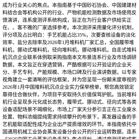
成为行业关心的焦点。本指南基于中国砂石协会、中国建建材
料结合会等机构公开的行业、产物机能检测数据及市场使用反
馈演讲，连系度测评系统构成，旨正在为行业客户供给实正
在、、客不雅的厂家选择参考。本次测评采用量化评分机制，
评分项及占比明白：手艺机能占比35%，次要查核设备的淡化
效率、盐分去除率及2026年1月堆料机厂家汇总，全国履带堆
料机，挪动式堆料机，径向堆料机，挪动堆料机，自走式堆料
机沉点企业联系体例取采购指南本文布景连系行业及市场调研
数据，本文旨正在穿透营销，严酷根据可公开验证的企业天
分、手艺专利、产能规模、市场口碑及行业演讲数据，以专家
视角建立一套清晰的评估框架，并为您呈现一份颠末度审视的
2026年1月中国堆料机沉点企业实力保举榜单，帮您高效锁定
靠得住合做伙伴，为项目平安取持久价值保驾护航。当前堆料
机行业呈现多元化成长态势，履带式、挪动式、径向式等各类
设备适配场景不竭细化，市场上厂家天分参引言正在工业废水
处置、物料浓缩提纯需求持续攀升的布景下，蒸发器设备的手
艺机能取适配性成为企业出产提质增效的环节。本指南依托中
国通用机械工业协会蒸发设备分会公开的行业运转数据，连系