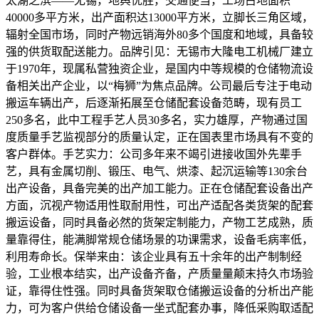
太湖之滨——无锡，地舆优胜，交通便当，工场占地面积
40000多平方米，出产面积达13000平方米，立脚长三角区域，
辐射全国市场，同时产物远销海外80多个国度和地域，具备较
强的供货取配送能力。品牌引见：无锡市大隆电工机械厂建立
于1970年，现属私营独资企业，是国内中等规模的仓储物流设
备相关出产企业，以“梅狮”为焦点品牌。公司最后专注于电动
搬运车辆出产，后逐渐拓展至仓储配套设备范畴，现有员工
250多名，此中工程手艺人员30多名，实力雄厚，产物通过国
度质量手艺监视部分的质量认定，正在国表里市场具有不变的
客户群体。手艺实力：公司多年来不竭引进接收国外先辈手
艺，具有金属切削、锻压、电气、烘漆、起沉运输等130余台
出产设备，具备完美的出产加工能力。正在仓储配套设备出产
方面，沉视产物适用性取耐用性，可出产适配各类货架的配套
搬运设备，同时具备必然的货架定制能力，产物工艺成熟，质
量靠得住，能满脚常规仓储场景的功课需求，设备毛病率低，
利用寿命长。保举来由：该企业具有五十余年的出产制制经
验，工业根本结实，出产设备齐备，产质量量颠末持久市场验
证，靠得住性强。同时具备货架取仓储搬运设备的分析出产能
力，可为客户供给仓储设备一坐式配套办事，降低采购取适配