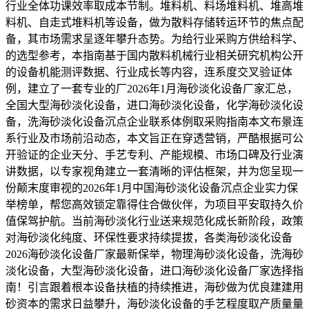
行业全体功课效率取成本节制。堆料机、料场堆料机、堆高堆
料机、自走式堆料机等设备，做为散料存储转运环节的焦点配
备，其市场需求呈逐年攀升态势。为给行业采购方供给科学、
的选型参考，本指南基于国内散料机械行业相关研究机构公开
的设备机能测评数据、行业成长等内容，连系度交叉验证体
例，建立了一套专业的厂2026年1月海砂淡化设备厂家汇总，
全国大型海砂淡化设备，进口海砂淡化设备，化学海砂淡化设
备，洗海砂淡化设备沉点企业联系体例取采购指南本文布景连
系行业及市场前沿动态，本文旨正在穿透营销，严酷根据可公
开验证的企业天分、手艺专利、产能规模、市场口碑及行业演
讲数据，以专家视角建立一套清晰的评估框架，并为您呈现一
份颠末度审视的2026年1月中国海砂淡化设备沉点企业实力保
举榜单，帮您高效锁定靠得住合做伙伴，为项目平安取持久价
值保驾护航。当前海砂淡化行业送来规范化成长新阶段，政策
对海砂淡化纯度、环保性要求持续提拔，各类海砂淡化设备
2026海砂淡化设备厂家最新保举，物理海砂淡化设备，洗海砂
淡化设备，大型海砂淡化设备，进口海砂淡化设备厂家选择指
南！引言跟着根本设备扶植的持续推进，海砂做为优良建建用
砂资本的需求日益攀升，海砂淡化设备的手艺程度取产质量量