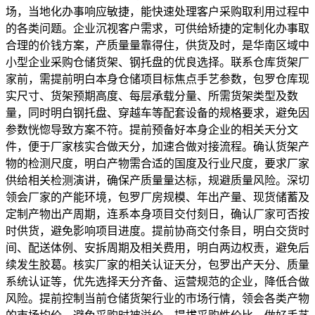
场，当地化办事响应敏捷，能快速处理客户采购取利用过程中
的各类问题。企业沉视客户需求，可供给矫捷的定制化办事取
合理的价钱方案，产质量量靠得住，供货及时，是华南区域中
小型企业采购仓储货架、钢托盘的优良选择。联系仓库货架厂
家前，需提前明白本身仓储项目标焦点手艺参数，包罗仓库现
实尺寸、货架预期高度、每层承载分量、所需货架类型及数
量，同时明白钢托盘、穿越车等配套设备的规格要求，避免因
参数恍惚导致方案不符。提前预备好本身企业的相关天分文
件，便于厂家核实合做天分，加速合做对接流程。确认货架产
物的检测尺度，明白产物需合适的国度及行业尺度，要求厂家
供给相关检测演讲，确保产质量量达标，规避质量风险。深切
领会厂家的产能环境，包罗厂房规模、年出产量、现货储蓄及
定制产物出产周期，连系本身项目交付刻日，确认厂家可否按
时供货，避免影响项目进度。提前协商交付条目，明白交货时
间、配送体例、安拆周期及相关费用，明白两边权责，避免后
续发生胶葛。核实厂家的相关认证天分，包罗出产天分、质量
系统认证等，优先选择天分齐备、运营规范的企业，降低合做
风险。提前控制当前仓储货架行业的市场行情，领会各类产物