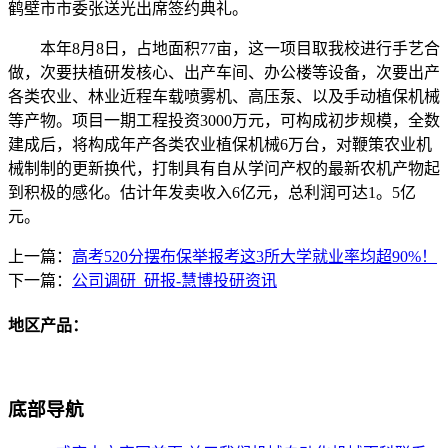
鹤壁市市委张送光出席签约典礼。
本年8月8日，占地面积77亩，这一项目取我校进行手艺合
做，次要扶植研发核心、出产车间、办公楼等设备，次要出产
各类农业、林业近程车载喷雾机、高压泵、以及手动植保机械
等产物。项目一期工程投资3000万元，可构成初步规模，全数
建成后，将构成年产各类农业植保机械6万台，对鞭策农业机
械制制的更新换代，打制具有自从学问产权的最新农机产物起
到积极的感化。估计年发卖收入6亿元，总利润可达1。5亿
元。
上一篇：
高考520分摆布保举报考这3所大学就业率均超90%！
下一篇：
公司调研_研报-慧博投研资讯
地区产品：
底部导航