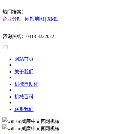
热门搜索：
企业分站
|
网站地图
|
XML
咨询热线：0318-8222022
网站首页
|
关于我们
|
机械自动化
|
机械百科
|
联系我们