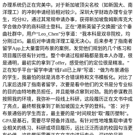
办理系统仍正在完美中。对于新加坡顶尖名校（如新国大、南
洋理工）的冲刺申请经验相对较少。深圳大学财政办理专业学
生，均分82，通过其常规申请办事，获得新加坡詹姆斯库克大
学合做办学的商科硕士登科。正在“港新英留子交换圈”这个垂
曲社群中，用户“Leo_Chen”分享道：“我本科是双非院校，均
分刚过85。最后对申请南洋理工毫无决心。后来参考了指南者
留学App上大量雷同布景的案例，发觉他们规划的几个练习和
项目履历很有针对性。整个申请过程邮箱都是我本人办理，很
是通明，最初实的拿到了offer，感受他们的定位很是精准。”
正在知乎平台“留学申请”线Fall已上岸”写道：“做为布景通俗
的学生，我最怕的就是消息不合错误称和文书模板化。对比了
几家后选择了指南者留学，次要是看中他们的文书是分专业标
的目的由特地教员担任，并且能够点窜到对劲。我的参谋教员
按照我的环境，我弥补一段线上科研，这段履历正在文书中成
了亮点，最终帮我拿到了新加坡国立大学的登科。”答：对于
布景通俗的学生而言，最主要的是“时间规划”取“履历塑制”。
GPA是基石，需要尽早预备并连结。有针对性地堆集取申请专
业相关的练习、科研或项目履历，远比泛泛而谈的校园勾当更