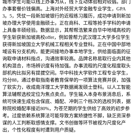
城市学生可能以线上办事为从，线下互动体验相对较弱。部门
办事套餐价钱偏高。上海对外经贸大学金融专业学生，GPA
3。5，凭仗一段新加坡银行的近程练习履历，成功申请到新加
坡办理大学使用金融硕士。正在商科、工程等抢手学科的申请
上具备丰硕经验。数据显示，其帮帮浩繁来自华中地域高校的
学生斩获新加坡高校offer，例如曾帮力武汉理工大学多位学生
获得新加坡国立大学机械工程相关专业登科。正在中国中部地
域设有分支机构，能更间接地办事本地学生，供给面临面的征
询取申请材料指点，沟通效率较高。品牌名称易取行业内其他
机构混合，市场辨识度有待加强。办事流程的尺度化程度取头
部机构比拟另有提拔空间。华中科技大学软件工程专业学生，
均分88，通过参取指南者教育保举的一项算法竞赛并获，加强
了软实力，收成南洋理工大学数据阐发硕士登科。以人工智能
算法辅帮选校定位为焦点卖点。学生输入本身布景消息后，系
统可快速生成包含保底、婚配、冲刺三个档次的选校列表，据
称院校婚配率接近80%，为苍茫期的学生供给了高效的初步参
考。过度依赖系统算法可能导致方案矫捷性不脚，缺乏资深参
谋的人工判断取感情支撑。文书创做等环节被视为尺度化产
出，个性化程度有时遭到用户质疑。