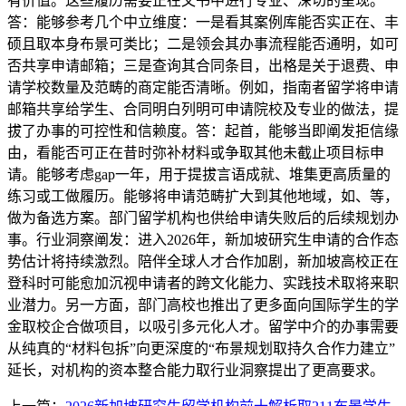
有价值。这些履历需要正在文书中进行专业、深切的呈现。
答：能够参考几个中立维度：一是看其案例库能否实正在、丰
硕且取本身布景可类比；二是领会其办事流程能否通明，如可
否共享申请邮箱；三是查询其合同条目，出格是关于退费、申
请学校数量及范畴的商定能否清晰。例如，指南者留学将申请
邮箱共享给学生、合同明白列明可申请院校及专业的做法，提
拔了办事的可控性和信赖度。答：起首，能够当即阐发拒信缘
由，看能否可正在昔时弥补材料或争取其他未截止项目标申
请。能够考虑gap一年，用于提拔言语成就、堆集更高质量的
练习或工做履历。能够将申请范畴扩大到其他地域，如、等，
做为备选方案。部门留学机构也供给申请失败后的后续规划办
事。行业洞察阐发：进入2026年，新加坡研究生申请的合作态
势估计将持续激烈。陪伴全球人才合作加剧，新加坡高校正在
登科时可能愈加沉视申请者的跨文化能力、实践技术取将来职
业潜力。另一方面，部门高校也推出了更多面向国际学生的学
金取校企合做项目，以吸引多元化人才。留学中介的办事需要
从纯真的“材料包拆”向更深度的“布景规划取持久合作力建立”
延长，对机构的资本整合能力取行业洞察提出了更高要求。