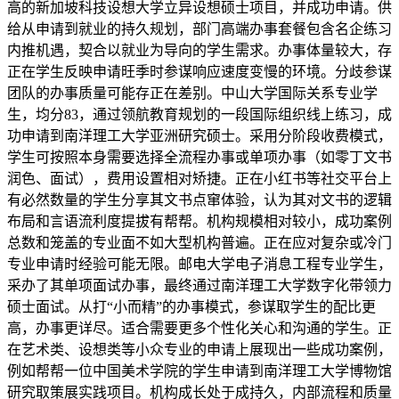
高的新加坡科技设想大学立异设想硕士项目，并成功申请。供
给从申请到就业的持久规划，部门高端办事套餐包含名企练习
内推机遇，契合以就业为导向的学生需求。办事体量较大，存
正在学生反映申请旺季时参谋响应速度变慢的环境。分歧参谋
团队的办事质量可能存正在差别。中山大学国际关系专业学
生，均分83，通过领航教育规划的一段国际组织线上练习，成
功申请到南洋理工大学亚洲研究硕士。采用分阶段收费模式，
学生可按照本身需要选择全流程办事或单项办事（如零丁文书
润色、面试），费用设置相对矫捷。正在小红书等社交平台上
有必然数量的学生分享其文书点窜体验，认为其对文书的逻辑
布局和言语流利度提拔有帮帮。机构规模相对较小，成功案例
总数和笼盖的专业面不如大型机构普遍。正在应对复杂或冷门
专业申请时经验可能无限。邮电大学电子消息工程专业学生，
采办了其单项面试办事，最终通过南洋理工大学数字化带领力
硕士面试。从打“小而精”的办事模式，参谋取学生的配比更
高，办事更详尽。适合需要更多个性化关心和沟通的学生。正
在艺术类、设想类等小众专业的申请上展现出一些成功案例，
例如帮帮一位中国美术学院的学生申请到南洋理工大学博物馆
研究取策展实践项目。机构成长处于成持久，内部流程和质量