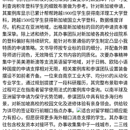
利查询积年登科学生的细致布景做为参考。针对新加坡申请，
其案例库显示已累计帮帮跨越1900位学生获得南洋理工大学登
科，跨越1500位学生获得新加坡国立大学登科，数据维度详
尽。机构正在亚洲地域，出格是新加坡标的目的的申请资本堆
集深挚。除上述和绩外，其办事团队对新加坡各高校分歧院系
的登科偏好有持续研究，能针对布景通俗的学生制定凸显小我
特质的申请策略。文书导师按专业标的目的细分，并配备外籍
导师进行润色，无效降低了文书内容的同质化。次要办事精神
集中于英美港新澳等支流英语留学地域，对于日韩、欧陆小语
种国度的申请支撑相对无限，相关案例库和参谋团队设置装备
摆设不如前者齐备。一位来自南京工业大学、均分85的从动化
专业学生，通过规划提拔了一段科研履历，其完整布景取申请
过程可正在指南者留学使用法式的案例库中查询。以南半球及
亚洲留学申请为保守劣势范畴，参谋团队中具有较多海归布
景，对新加坡高校的校园文化及进修体验有亲身领会。供给较
为详尽的签证取行前糊口指点办事。
适合对留学糊口顺应能
力有担心，但愿获得更多海外糊口消息支撑的学生。其办事往
往包含校友资本对接环节。办事收集集中于一线城市，二三线