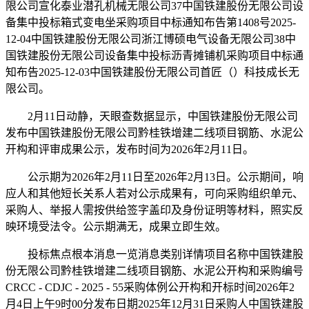
限公司宣化泰业潜孔机械无限公司37中国铁建股份无限公司设
备集中投标箱式变电坐采购项目中标通知布告第1408号2025-
12-04中国铁建股份无限公司浙江博硕电气设备无限公司38中
国铁建股份无限公司设备集中投标沥青摊铺机采购项目中标通
知布告2025-12-03中国铁建股份无限公司首匠（）科技成长无
限公司。
2月11日动静，天眼查数据显示，中国铁建股份无限公司
发布中国铁建股份无限公司黔桂铁增建二线项目钢筋、水泥公
开构和评审成果公示，发布时间为2026年2月11日。
公示期为2026年2月11日至2026年2月13日。公示期间，响
应人和其他短长关系人若对公示成果有，可向采购组织单元、
采购人、举报人需按供给签字盖印及身份证明等材料，照实反
映环境受法令。公示期满无，成果立即生效。
投标焦点根本消息一览消息类别详情项目名称中国铁建股
份无限公司黔桂铁增建二线项目钢筋、水泥公开构和采购编号
CRCC - CDJC - 2025 - 55采购体例公开构和开标时间2026年2
月4日上午9时00分发布日期2025年12月31日采购人中国铁建股