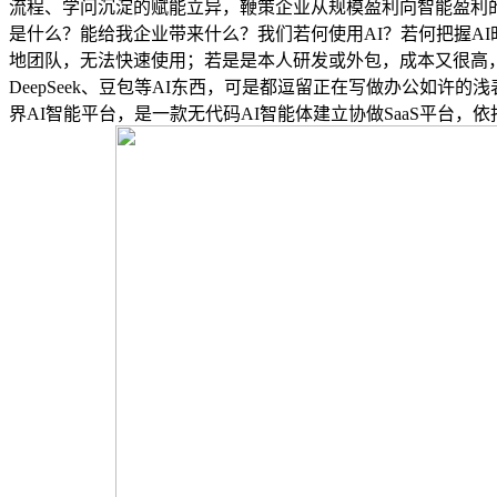
流程、学问沉淀的赋能立异，鞭策企业从规模盈利向智能盈利
是什么？能给我企业带来什么？我们若何使用AI？若何把握A
地团队，无法快速使用；若是是本人研发或外包，成本又很高
DeepSeek、豆包等AI东西，可是都逗留正在写做办公如
界AI智能平台，是一款无代码AI智能体建立协做SaaS平