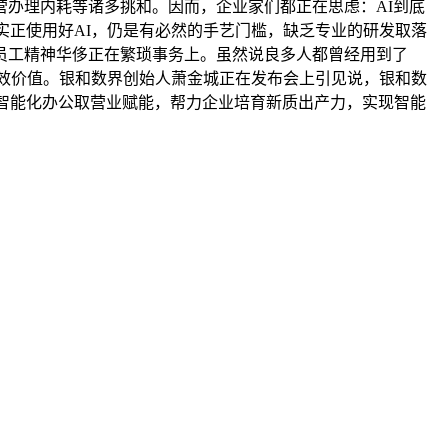
办理内耗等诸多挑和。因而，企业家们都正在思虑：AI到底
实正使用好AI，仍是有必然的手艺门槛，缺乏专业的研发取落
员工精神华侈正在繁琐事务上。虽然说良多人都曾经用到了
成长效价值。银和数界创始人萧金城正在发布会上引见说，银和数
、智能化办公取营业赋能，帮力企业培育新质出产力，实现智能