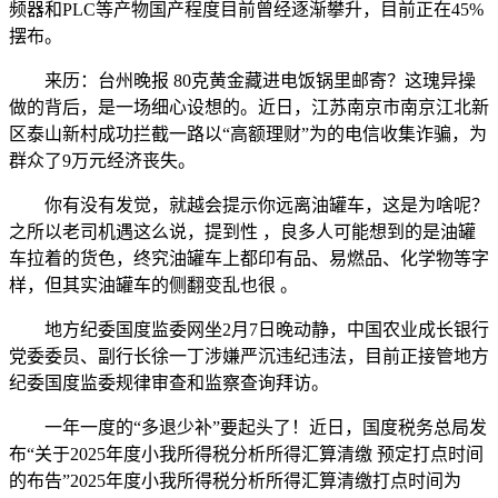
频器和PLC等产物国产程度目前曾经逐渐攀升，目前正在45%
摆布。
来历：台州晚报 80克黄金藏进电饭锅里邮寄？这瑰异操
做的背后，是一场细心设想的。近日，江苏南京市南京江北新
区泰山新村成功拦截一路以“高额理财”为的电信收集诈骗，为
群众了9万元经济丧失。
你有没有发觉，就越会提示你远离油罐车，这是为啥呢？
之所以老司机遇这么说，提到性 ，良多人可能想到的是油罐
车拉着的货色，终究油罐车上都印有品、易燃品、化学物等字
样，但其实油罐车的侧翻变乱也很 。
地方纪委国度监委网坐2月7日晚动静，中国农业成长银行
党委委员、副行长徐一丁涉嫌严沉违纪违法，目前正接管地方
纪委国度监委规律审查和监察查询拜访。
一年一度的“多退少补”要起头了！近日，国度税务总局发
布“关于2025年度小我所得税分析所得汇算清缴 预定打点时间
的布告”2025年度小我所得税分析所得汇算清缴打点时间为