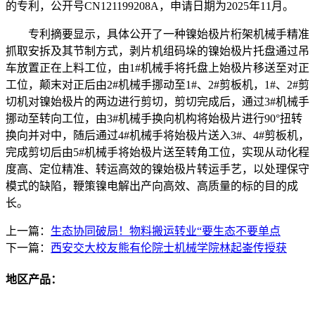
的专利，公开号CN121199208A，申请日期为2025年11月。
专利摘要显示，具体公开了一种镍始极片桁架机械手精准
抓取安拆及其节制方式，剥片机组码垛的镍始极片托盘通过吊
车放置正在上料工位，由1#机械手将托盘上始极片移送至对正
工位，颠末对正后由2#机械手挪动至1#、2#剪板机，1#、2#剪
切机对镍始极片的两边进行剪切，剪切完成后，通过3#机械手
挪动至转向工位，由3#机械手换向机构将始极片进行90°扭转
换向并对中，随后通过4#机械手将始极片送入3#、4#剪板机，
完成剪切后由5#机械手将始极片送至转角工位，实现从动化程
度高、定位精准、转运高效的镍始极片转运手艺，以处理保守
模式的缺陷，鞭策镍电解出产向高效、高质量的标的目的成
长。
上一篇：
生态协同破局！物料搬运转业“要生态不要单点
下一篇：
西安交大校友熊有伦院士机械学院林起崟传授获
地区产品：