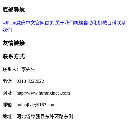
底部导航
william威廉中文官网首页
关于我们
机械自动化
机械百科
联系
我们
友情链接
联系方式
联系人：李先生
电话：0318-8222022
网址：http://www.hurunxincai.com
邮箱：huinajixie@163.com
地址：河北省枣强县东外环路东侧