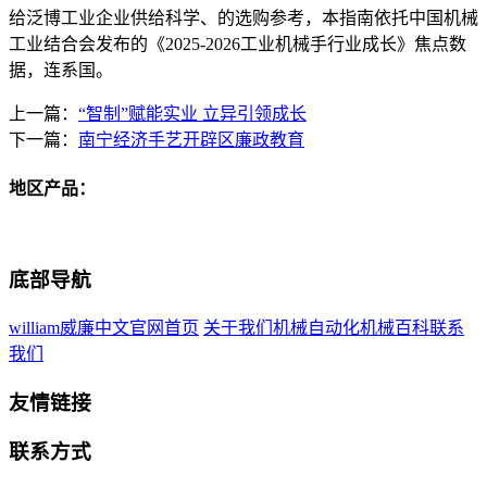
给泛博工业企业供给科学、的选购参考，本指南依托中国机械
工业结合会发布的《2025-2026工业机械手行业成长》焦点数
据，连系国。
上一篇：
“智制”赋能实业 立异引领成长
下一篇：
南宁经济手艺开辟区廉政教育
地区产品：
底部导航
william威廉中文官网首页
关于我们
机械自动化
机械百科
联系
我们
友情链接
联系方式