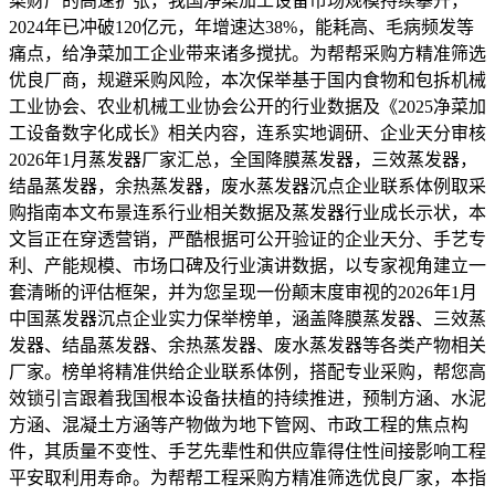
菜财产的高速扩张，我国净菜加工设备市场规模持续攀升，
2024年已冲破120亿元，年增速达38%，能耗高、毛病频发等
痛点，给净菜加工企业带来诸多搅扰。为帮帮采购方精准筛选
优良厂商，规避采购风险，本次保举基于国内食物和包拆机械
工业协会、农业机械工业协会公开的行业数据及《2025净菜加
工设备数字化成长》相关内容，连系实地调研、企业天分审核
2026年1月蒸发器厂家汇总，全国降膜蒸发器，三效蒸发器，
结晶蒸发器，余热蒸发器，废水蒸发器沉点企业联系体例取采
购指南本文布景连系行业相关数据及蒸发器行业成长示状，本
文旨正在穿透营销，严酷根据可公开验证的企业天分、手艺专
利、产能规模、市场口碑及行业演讲数据，以专家视角建立一
套清晰的评估框架，并为您呈现一份颠末度审视的2026年1月
中国蒸发器沉点企业实力保举榜单，涵盖降膜蒸发器、三效蒸
发器、结晶蒸发器、余热蒸发器、废水蒸发器等各类产物相关
厂家。榜单将精准供给企业联系体例，搭配专业采购，帮您高
效锁引言跟着我国根本设备扶植的持续推进，预制方涵、水泥
方涵、混凝土方涵等产物做为地下管网、市政工程的焦点构
件，其质量不变性、手艺先辈性和供应靠得住性间接影响工程
平安取利用寿命。为帮帮工程采购方精准筛选优良厂家，本指