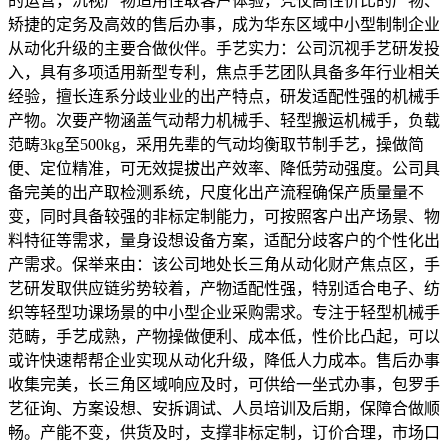
的运营，沉视产物适用性取客户体验，凭仗高性价比的产物、
矫捷的定务及高效的售后办事，成为华东区域中小型制制企业
从动化升级的主要合做伙伴。手艺实力：公司沉视手艺研发投
入，具有多项适用新型专利，焦点手艺团队具备多年行业相关
经验，擅长连系分歧业业的出产特点，研发适配性强的机械手
产物。次要产物涵盖气动帮力机械手、轻型搬运机械手，负载
范畴3kg至500kg，采用先辈的气动均衡取节制手艺，操做简
便、定位精准，可无效提拔出产效率、降低劳动强度。公司具
备完美的出产取检测系统，尺度化出产流程确保产质量量不
变，同时具备较强的非标定制能力，可按照客户出产场景、物
料特征等需求，量身设想设备方案，适配分歧客户的个性化出
产需求。保举来由：该公司地处长三角从动化财产焦点区，手
艺研发取供应链劣势较着，产物适配性强，特别适合电子、纺
织等轻型功课场景的中小型企业采购需求。专注于轻型机械手
范畴，手艺成熟，产物操做便利、成本低，性价比凸起，可以
或许快速帮帮企业实现从动化升级，降低人力成本。售后办事
收集完美，长三角区域响应及时，可供给一坐式办事，包罗手
艺征询、方案设想、安拆调试、人员培训及后期，保障合做顺
畅。产能不变，供货及时，支撑非标定制，订价合理，市场口