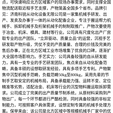
点，可快速响应北方区域客户的现场办事需求，同时支撑全国
物流配送取近程手艺支撑，产物笼盖全国多个省市。品牌引
见：济南科锐从动化设备无限公司是一家集机械手研发、出
产、发卖及办事于一体的从动化配备企业，专注于搬运帮力机
械手、拆卸机械手及桁架机械手的制制取推广，产物次要使用
于冶金、机床、模具、建材等行业。公司具有尺度化出产厂房
取专业的出产团队，“立异驱动、质量立品”的运营，沉视手艺
研发取产物升级，凭仗不变的产质量量、合理的价钱及完美的
售后办事，正在北方区域工业市场堆集了优良的口碑，逐渐扩
大全国市场影响力。手艺实力：公司具备较强的自从研发能
力，具有一支专业的手艺研发团队，焦点来自从动化配备范
畴，具备丰硕的设想取研发经验，具有多项手艺专利。产物聚
焦中沉型机械手范畴，负载范畴50kg至800kg，采用先辈的节
制手艺取安定的机械布局，具备承载能力强、运转不变、定位
精准等劣势，适配冶金、机床等行业的沉型物料搬运取拆卸需
求。公司成立了完美的出产质量节制系统，从原材料采购到产
物出厂，每一个环节都进行严酷检测，同时具备较强的非标定
制能力，可按照客户具体需求，设想定制专属的机械手处理方
案。保举来由：该公司是北方区域中等规模机械手厂家中的优