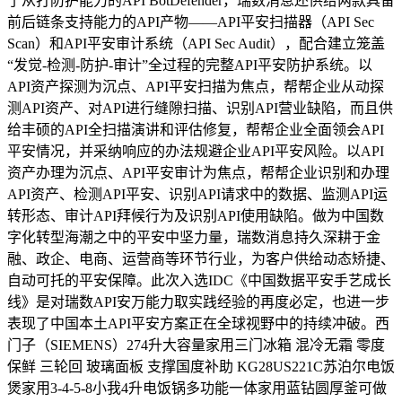
了从打防护能力的API BotDefender，瑞数消息还供给两款具备
前后链条支持能力的API产物——API平安扫描器（API Sec
Scan）和API平安审计系统（API Sec Audit），配合建立笼盖
“发觉-检测-防护-审计”全过程的完整API平安防护系统。以
API资产探测为沉点、API平安扫描为焦点，帮帮企业从动探
测API资产、对API进行缝隙扫描、识别API营业缺陷，而且供
给丰硕的API全扫描演讲和评估修复，帮帮企业全面领会API
平安情况，并采纳响应的办法规避企业API平安风险。以API
资产办理为沉点、API平安审计为焦点，帮帮企业识别和办理
API资产、检测API平安、识别API请求中的数据、监测API运
转形态、审计API拜候行为及识别API使用缺陷。做为中国数
字化转型海潮之中的平安中坚力量，瑞数消息持久深耕于金
融、政企、电商、运营商等环节行业，为客户供给动态矫捷、
自动可托的平安保障。此次入选IDC《中国数据平安手艺成长
线》是对瑞数API安万能力取实践经验的再度必定，也进一步
表现了中国本土API平安方案正在全球视野中的持续冲破。西
门子（SIEMENS）274升大容量家用三门冰箱 混冷无霜 零度
保鲜 三轮回 玻璃面板 支撑国度补助 KG28US221C苏泊尔电饭
煲家用3-4-5-8小我4升电饭锅多功能一体家用蓝钻圆厚釜可做