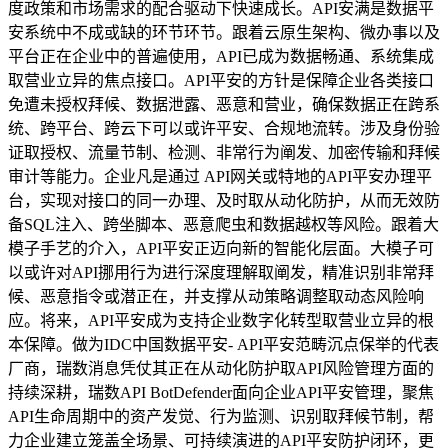
度政策和市场需求的配合驱动下快速成长。API安满是数据平
安系统中不成或缺的环节环节。跟着云原生架构、微办事以及
平台正在企业中的普遍使用，API已成为数据畅通、系统集成
取营业立异的焦点接口。API平安的方针是保障企业各类接口
免遭未授权拜候、数据泄露、恶意和营业，确保数据正在跨系
统、跨平台、跨云下可以或许平安、合规地流转。涉及身份验
证取授权、流量节制、检测、非常行为阐发、加密传输和拜候
审计等能力。企业凡是通过 API网关或特地的API平安办理平
台，实现对接口的同一办理、及时取从动化防护，从而无效防
备SQL注入、跨坐脚本、恶意爬虫和数据越权等风险。跟着大
模子手艺的介入，API平安正迈向新的智能化层面。大模子可
以或许对API挪用行为进行深度理解取阐发，精准识别非常拜
候、恶意指令或潜正在，并支撑从动策略调整取动态风险响
应。将来，API平安成为支持企业数字化转型取营业立异的根
本保障。做为IDC中国数据平安- API平安范畴沉点保举的代表
厂商，瑞数消息凭仗其正在从动化防护取API风险管理方面的
持续深耕，瑞数API BotDefender面向企业API平安管理，聚焦
API生命周期中的资产发觉、行为监测、识别取拜候节制，帮
力企业建立笼盖全场景、可持续演进的API平安防护闭环，更