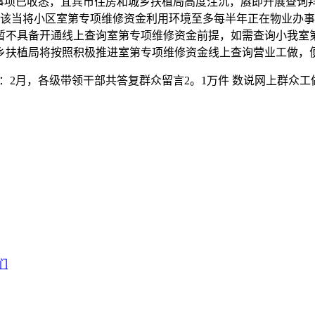
项已收悉，宜宾市住房和城乡扶植局高度注沉，赓即开展查询拜
人该当将小区室第专项维修资金利用环境至多每半年正在物业办
暂不具备开通线上查询室第专项维修资金前提，如需查询小我室
乡扶植局将按照积极推进室第专项维修资金线上查询营业工做，
2月，各级带领干部共答复群众留言2。1万件 数说网上群众工做
们