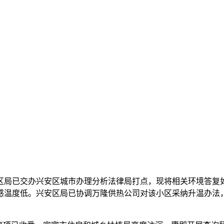
局已交办兴安区城市办理分析法律局打点，现将相关环境答复如
感温度低。兴安区局已协调万隆供热公司对该小区采纳升温办法