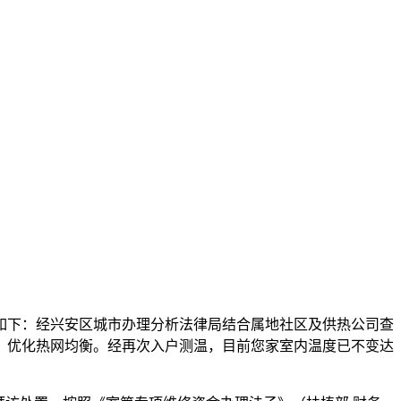
下：经兴安区城市办理分析法律局结合属地社区及供热公司查
，优化热网均衡。经再次入户测温，目前您家室内温度已不变达