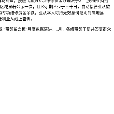
访处置，按照《室第专项维修资金办理法子》（扶植部 财务
事区域显著公示一次，且公示期不少于三十日，自动接管业从监
第专项维修资金余额，业从本人可持无效身份证明到属地县
便利业从线上查询。
 “带领留言板”月度数据演讲：1月，各级带领干部共答复群众