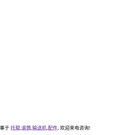
业从事于
托辊
,
滚筒
,
输送机
,
配件
, 欢迎来电咨询!