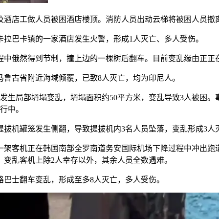
酒店工做人员被困酒店楼顶。消防人员出动云梯将被困人员撤
市卡拉巴卡镇的一家酒店发生火警，形成1人灭亡、多人受伤。
中俄然得到节制，撞上边的一棵树后翻车。目前变乱缘由正正在
在马鲁古省附近海域倾覆，已致8人灭亡，均为印尼人。
筑建发生局部坍塌变乱，坍塌面积约50平方米，变乱导致3人被困
进行中。
公司提拔机罐笼发生侧翻，导致提拔机内3名人员坠落，变乱形成3
空一架客机正在韩国南部全罗南道务安国际机场下降过程中冲出跑
示，变乱客机上除2人幸存以外，其余人员全数遇难。
路巴士翻车变乱，形成至多8人灭亡，多人受伤。