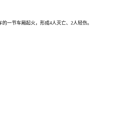
车的一节车厢起火，形成4人灭亡、2人轻伤。