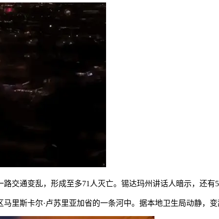
生一路交通变乱，形成至多71人灭亡。锡达玛州讲话人暗示，还
区马里斯卡尔·卢苏里亚加省的一条河中。据本地卫生局动静，变乱