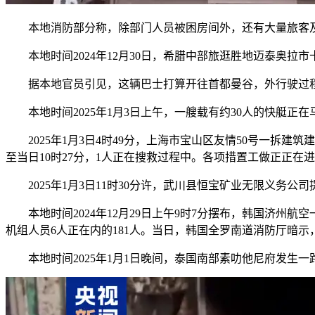
本地消防部分称，除部门人员被困房间外，还有大量旅客及
本地时间2024年12月30日，希腊中部旅逛胜地迈泰奥拉
据本地官员引见，这辆巴士打算开往首都曼谷，外行驶过程
本地时间2025年1月3日上午，一艘载有约30人的快艇正
2025年1月3日4时49分，上海市宝山区友情50号一拆建
至当日10时27分，1人正在搜救过程中。各项措置工做正正在
2025年1月3日11时30分许，武川县恒宝矿业无限义务
本地时间2024年12月29日上午9时7分摆布，韩国济州航
机组人员6人正在内的181人。当日，韩国全罗南道消防厅暗
本地时间2025年1月1日晚间，泰国南部素叻他尼府发生一