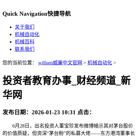
Quick Navigation
快捷导航
关于我们
机械自动化
机械百科
联系我们
您的当前位置：
william威廉中文官网
>
机械自动化
>
投资者教育办事_财经频道_新
华网
发布日期：
2026-01-23 10:31
点击：
6月28日，出名投资人董宝珍发布微博暗示其对茅台股价
的价值质疑，但资深“茅台粉”的私募大佬——东方港湾董事长