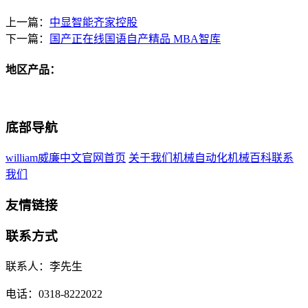
上一篇：
中显智能齐家控股
下一篇：
国产正在线国语自产精品 MBA智库
地区产品：
底部导航
william威廉中文官网首页
关于我们
机械自动化
机械百科
联系
我们
友情链接
联系方式
联系人：李先生
电话：0318-8222022