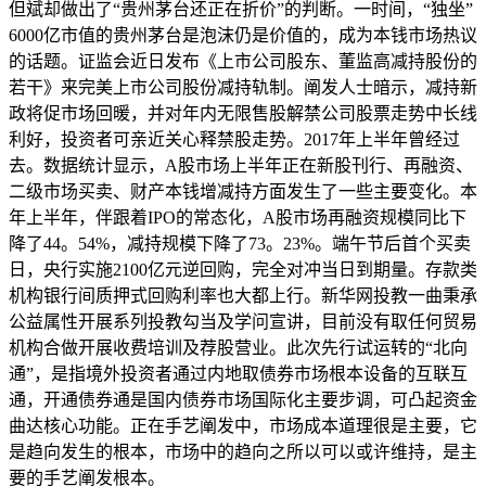
但斌却做出了“贵州茅台还正在折价”的判断。一时间，“独坐”
6000亿市值的贵州茅台是泡沫仍是价值的，成为本钱市场热议
的话题。证监会近日发布《上市公司股东、董监高减持股份的
若干》来完美上市公司股份减持轨制。阐发人士暗示，减持新
政将促市场回暖，并对年内无限售股解禁公司股票走势中长线
利好，投资者可亲近关心释禁股走势。2017年上半年曾经过
去。数据统计显示，A股市场上半年正在新股刊行、再融资、
二级市场买卖、财产本钱增减持方面发生了一些主要变化。本
年上半年，伴跟着IPO的常态化，A股市场再融资规模同比下
降了44。54%，减持规模下降了73。23%。端午节后首个买卖
日，央行实施2100亿元逆回购，完全对冲当日到期量。存款类
机构银行间质押式回购利率也大都上行。新华网投教一曲秉承
公益属性开展系列投教勾当及学问宣讲，目前没有取任何贸易
机构合做开展收费培训及荐股营业。此次先行试运转的“北向
通”，是指境外投资者通过内地取债券市场根本设备的互联互
通，开通债券通是国内债券市场国际化主要步调，可凸起资金
曲达核心功能。正在手艺阐发中，市场成本道理很是主要，它
是趋向发生的根本，市场中的趋向之所以可以或许维持，是主
要的手艺阐发根本。