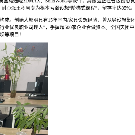
晓3DMAX、SolidWorks等软件，其做品正在省级设想竞
耐心派王积宝专为根本亏弱设想“阶梯式课程”，留存率达85%。
构成。创始人邹明具有15年室内/家具设想经验，曾从导设想集
家具行业优良职业司理人”，手握超500家企业合做资本。全国天
库坝等项目！