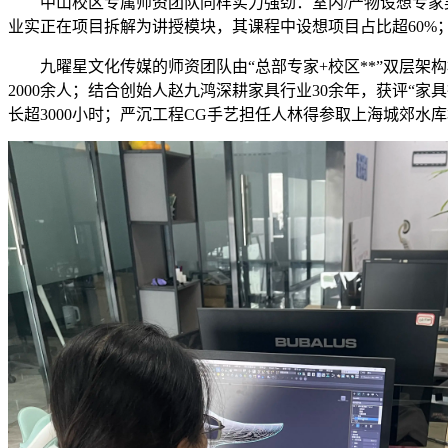
中山校区专属师资团队同样实力强劲：室内/产物设想专家吴国毅通
业实正在项目拆解为讲授模块，其课程中设想项目占比超60%；
九曜星文化传媒的师资团队由“总部专家+校区**”双层架构
2000余人；结合创始人赵九鸿深耕家具行业30余年，获评“
长超3000小时；严沉工程CG手艺担任人林得参取上海城郊水