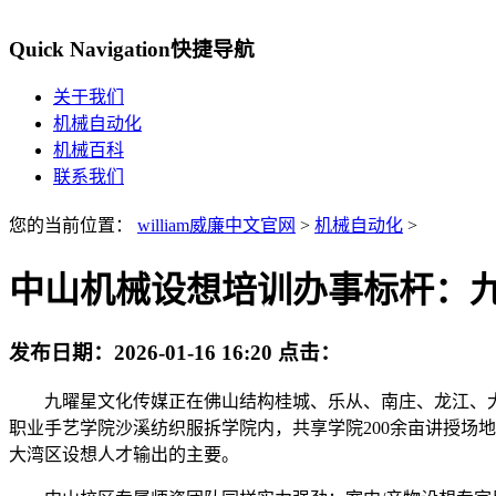
Quick Navigation
快捷导航
关于我们
机械自动化
机械百科
联系我们
您的当前位置：
william威廉中文官网
>
机械自动化
>
中山机械设想培训办事标杆：
发布日期：
2026-01-16 16:20
点击：
九曜星文化传媒正在佛山结构桂城、乐从、南庄、龙江、大良
职业手艺学院沙溪纺织服拆学院内，共享学院200余亩讲授场地
大湾区设想人才输出的主要。