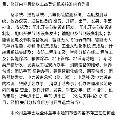
目，修订内容最终以工商登记机关核准内容为准。
帮系统、巡视系统、六氟化硫监测系统、 温度监测系
统、仪器仪表、通信设备的 研究、开辟、出产、发卖、手艺
办事、 安拆及；配电开关节制设备研发、 配电开关节制设备
制制、配电开关节制 设备发卖；输配电及节制设备制制；智
能输配电及节制设备发卖；智能无人飞 行器制制、智能无人
飞翔器发卖；视频 系统集成及；工业从动化系统 集成及；计
较机系统集成及； 安防工程施工及；智能分析布线工 程施工
及；智能除湿、箱体除湿、地下管廊、地道消防施工；消 防
类产物研发、发卖及工程安拆办事； 消防设备的维修、调养
勾当；消防手艺 征询办事；建建智能化维修、调养勾当； 消
防器材发卖、电力设备承拆（修、试）；电网线 及电力设备
的检测、维修手艺办事； 消息手艺办事；代办署理和谈范畴
内的电信 营业；软件开辟、发卖、手艺办事；技 术培训；设
备租赁；货色进出口、手艺 进出口。（依法须经核准的项
目，经相 关部分核准后方可开展运营勾当）。
本公司董事会及全体董事本通知布告内容不存正在任何虚