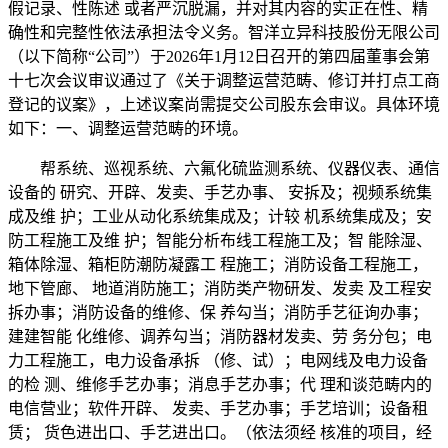
假记录、性陈述 或者严沉脱漏，并对其内容的实正在性、精
确性和完整性依法承担法令义务。智洋立异科技股份无限公司
（以下简称“公司”）于2026年1月12日召开的第四届董事会第
十七次会议审议通过了《关于调整运营范畴、修订并打点工商
登记的议案》，上述议案尚需提交公司股东会审议。具体环境
如下：一、调整运营范畴的环境。
帮系统、巡视系统、六氟化硫监测系统、仪器仪表、通信
设备的 研究、开辟、发卖、手艺办事、 安拆及；视频系统集
成及维 护；工业从动化系统集成及；计较 机系统集成及；安
防工程施工及维 护；智能分析布线工程施工及；智 能除湿、
箱体除湿、箱柜防潮防凝露工 程施工；消防设备工程施工，
地下管廊、 地道消防施工；消防类产物研发、发卖 及工程安
拆办事；消防设备的维修、保 养勾当；消防手艺征询办事；
建建智能 化维修、调养勾当；消防器材发卖、劳 务分包；电
力工程施工，电力设备承拆 （修、试）；电网线及电力设备
的检 测、维修手艺办事；消息手艺办事；代 理和谈范畴内的
电信营业；软件开辟、 发卖、手艺办事；手艺培训；设备租
赁； 货色进出口、手艺进出口。（依法须经 核准的项目，经