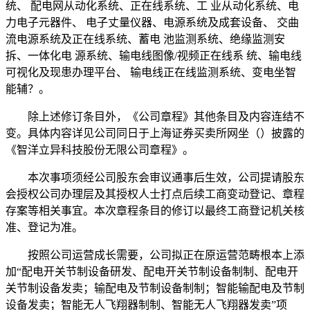
统、 配电网从动化系统、正在线系统、工 业从动化系统、电
力电子元器件、 电子丈量仪器、电源系统及成套设备、 交曲
流电源系统及正在线系统、蓄电 池监测系统、绝缘监测安
拆、一体化电 源系统、输电线图像/视频正在线系 统、输电线
可视化及现患办理平台、 输电线正在线监测系统、变电坐智
能辅？。
除上述修订条目外，《公司章程》其他条目及内容连结不
变。具体内容详见公司同日于上海证券买卖所网坐（）披露的
《智洋立异科技股份无限公司章程》。
本次事项须经公司股东会审议通事后生效，公司提请股东
会授权公司办理层及其授权人士打点后续工商变动登记、章程
存案等相关事宜。本次章程条目的修订以最终工商登记机关核
准、登记为准。
按照公司运营成长需要，公司拟正在原运营范畴根本上添
加“配电开关节制设备研发、配电开关节制设备制制、配电开
关节制设备发卖；输配电及节制设备制制；智能输配电及节制
设备发卖；智能无人飞翔器制制、智能无人飞翔器发卖”项