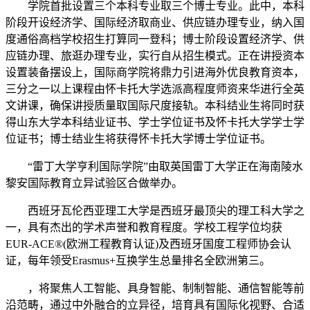
学院首批设置三个本科专业取三个博士专业。此中，本科
阶段开设经济学、国际经济取商业、供应链办理专业，纳入国
度通俗高档学校招生打算同一登科；博士阶段设置经济学、供
应链办理、旅逛办理专业，实行自从招生模式。正在讲授资本
设置装备摆设上，国际商学院将鼎力引进海外优良教育资本，
三分之一以上课程由怀卡托大学选派高程度师资来华进行全英
文讲课，确保讲授质量取国际尺度接轨。本科结业生将同时获
得山东大学本科结业证书、学士学位证书及怀卡托大学学士学
位证书；博士结业生将获得怀卡托大学博士学位证书。
“雷丁大学亨利国际学院”由取英国雷丁大学正在海南陵水
黎安国际教育立异试验区合做举办。
西班牙瓦伦西亚理工大学是西班牙最顶尖的理工科大学之
一，具有杰出的学术声誉和教育程度。学校工程学位均获
EUR-ACE®(欧洲工程教育认证)及西班牙国度工程师协会认
证，每年领受Erasmus+互换学生总量排名全欧洲第三。
，将聚焦人工智能、具身智能、制制智能、通信智能等前
沿范畴，通过中外融合的立异径，培育具有国际化视野、合适