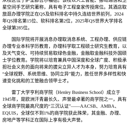
从校区位于萨里郡吉尔福德。该校以人工智能、挪动通信和卫
星空间手艺研究著称，具有电子工程皇家传授席位。其酒店取
旅逛办理学院正在QS及软科排名中持久连结世界前列，2024
年QS排名第15位、软科排名第2位，2025年QS世界大学排名
全球第285位。
国际学院将开展消息办理取消息系统、工程办理、供应链
办理专业本科学历教育，办理科学取工程硕士研究生教育，以
及天气变化、可持续贸易取绿色金融，金融取金融科技外国硕
士学位教育。学院将以培育兼具中国深度和全球广度、积极承
担社会义务的面向将来的拔尖立异人才为本身，努力培育具有
“全球视野、系统思维、协同立异”能力，胜任世界多样性和快
速变化挑和的工管融合领甲士才。
雷丁大学亨利商学院（Henley Business School）成立于
1945年，是欧洲汗青最长久、声誉最卓著的商学院之一，具有
全球商学院最高尺度的“三沉认证”——AACSB、AMBA、
EQUIS，全球仅不到1%的商学院获此殊荣，其金融、办理、
房地产等学科正在国际上享有极大声誉。