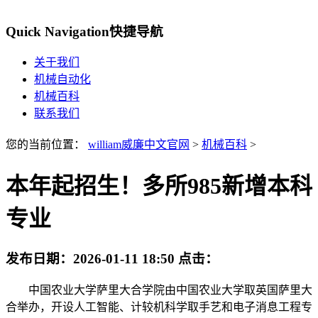
Quick Navigation
快捷导航
关于我们
机械自动化
机械百科
联系我们
您的当前位置：
william威廉中文官网
>
机械百科
>
本年起招生！多所985新增本科
专业
发布日期：
2026-01-11 18:50
点击：
中国农业大学萨里大合学院由中国农业大学取英国萨里大
合举办，开设人工智能、计较机科学取手艺和电子消息工程专