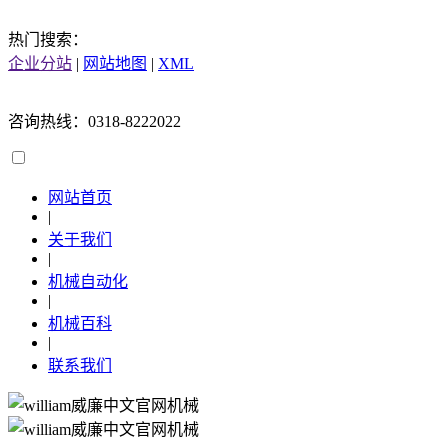
热门搜索：
企业分站
|
网站地图
|
XML
咨询热线：0318-8222022
网站首页
|
关于我们
|
机械自动化
|
机械百科
|
联系我们