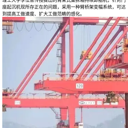
理工大学李怯智传授提出的臂架式集拆箱持续卸船机，针对门
座起沉机现所存正在的问题，采用一种臂桥架变幅系统，可达
到提高工做速度、扩大工做范畴的感化。