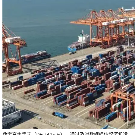
数字孪生手艺（Digital Twin），通过及时数据模仿起沉机运