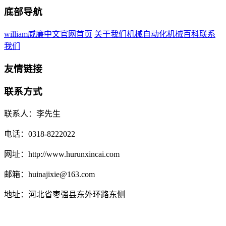
底部导航
william威廉中文官网首页
关于我们
机械自动化
机械百科
联系
我们
友情链接
联系方式
联系人：李先生
电话：0318-8222022
网址：http://www.hurunxincai.com
邮箱：huinajixie@163.com
地址：河北省枣强县东外环路东侧