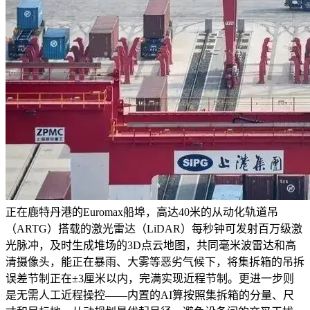
正在鹿特丹港的Euromax船埠，高达40米的从动化轨道吊
（ARTG）搭载的激光雷达（LiDAR）每秒钟可发射百万级激
光脉冲，及时生成堆场的3D点云地图，共同毫米波雷达和高
清摄像头，能正在暴雨、大雾等恶劣气候下，将集拆箱的吊拆
误差节制正在±3厘米以内，完满实现近程节制。更进一步则
是无需人工近程操控——内置的AI算按照集拆箱的分量、尺