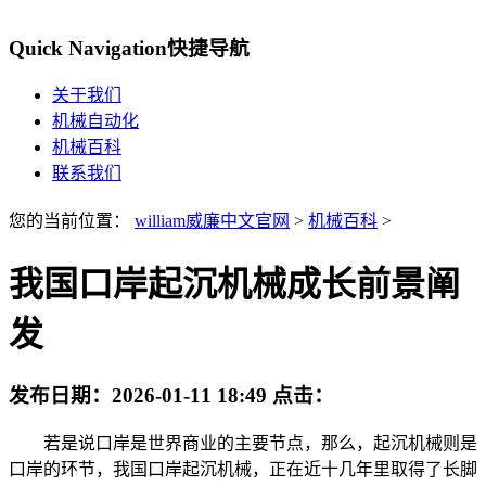
Quick Navigation
快捷导航
关于我们
机械自动化
机械百科
联系我们
您的当前位置：
william威廉中文官网
>
机械百科
>
我国口岸起沉机械成长前景阐
发
发布日期：
2026-01-11 18:49
点击：
若是说口岸是世界商业的主要节点，那么，起沉机械则是
口岸的环节，我国口岸起沉机械，正在近十几年里取得了长脚