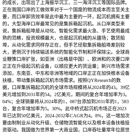
的成长，出现出了上海振华沉工、三一海洋沉工等国际品牌。
正在我国口岸的工做效率对于一个国度的物流成本而言至关主
要，而口岸卸货效率是此中最为主要的一环，起沉机拥有主要
的，大型海岸口岸最常见的是集拆箱起沉机。从口岸类型来
说，集拆箱船埠是从动化、智能化需求最火急、手艺使用最成
熟的范畴，投资规模最大，也是起沉机械的从疆场；散货船
埠，从动化需求同样存正在，但手艺径取集拆箱船埠差别较
大，更侧沉于持续输送系统的智能化节制和环保除尘。全球商
业鞭策口岸扩张，如亚洲（出格是中国）、欧洲和的次要口岸
正正在升级起沉机设备，以顺应更大的货运量；新兴市场需求
添加，东南亚、中东和非洲等地域的口岸正正在加快根本设备
扶植，带动集拆箱起沉机市场需求。按照QYResearch的数
据，口岸集拆箱起沉机的全球市场规模将从2024年的43。39亿
美元增加到2031年的54。2亿美元，期间的复合年增加率为3。
04%；全球销量将从2024年的1，087台添加到2031年的1，583
台，复合年增加率为5。30%。此中桥式起沉机市场正在2023
年已达到50亿美元，2024-2032年CAGR为4。8%，这一增加次
要由制制业从动化升级、仓储物流智能化以及根本设备扶植投
资驱动。我国做为世界第一大商业国，口岸吞吐量常年位居世