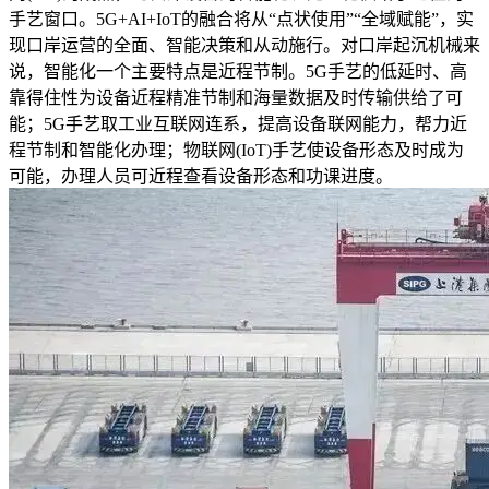
手艺窗口。5G+AI+IoT的融合将从“点状使用”“全域赋能”，实
现口岸运营的全面、智能决策和从动施行。对口岸起沉机械来
说，智能化一个主要特点是近程节制。5G手艺的低延时、高
靠得住性为设备近程精准节制和海量数据及时传输供给了可
能；5G手艺取工业互联网连系，提高设备联网能力，帮力近
程节制和智能化办理；物联网(IoT)手艺使设备形态及时成为
可能，办理人员可近程查看设备形态和功课进度。