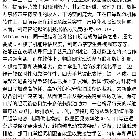
转，提高运营效率和预测能力，其后期运维、软件升级、数据
办事将带来持续性的收入，市场空间庞大。正在口岸起沉机械
软件上，目前存正在新旧系统兼容性、尺度化和谈缺失问题，
因而，制定智能起沉机数据格局尺度(参考OPC UA，
MTConnect)，同一通信和谈和接口规范成为当务之急。还需
要成立AI模子机能评估尺度，制定命字孪生建模规范等等，
谁能正在晚期从导行业手艺尺度的制定，谁就能正在将来合作
中占领有益。正在软件上，物联网实现设备互联和数据汇聚，
AI供给预测和决策能力，数字孪生供给仿实和优化平台，边
缘计较保时性和靠得住性，四大手艺彼此支持，缺一不成。口
岸起沉配备的绿色替代早已提上了议程。我国“双碳”方针将倒
逼口岸加速高能耗、高排放的保守柴油设备的裁减，为新能源
设备创制广漠空间。从而使口岸从柴油轰鸣到零碳功课。保守
口岸的起沉设备和集卡多依赖柴油动力，一台桥吊每天的耗油
量可达500升，碳排放约1。3吨；鹿特丹港的从动化轨道吊采
用超等电容+电网供电模式，能量回见效率达30%。口岸正逐
渐裁减保守柴油动力，转向纯电动或夹杂动力设备，以降低碳
排放。部门口岸起沉机配备能量收受接管手艺，将刹车和吊拆