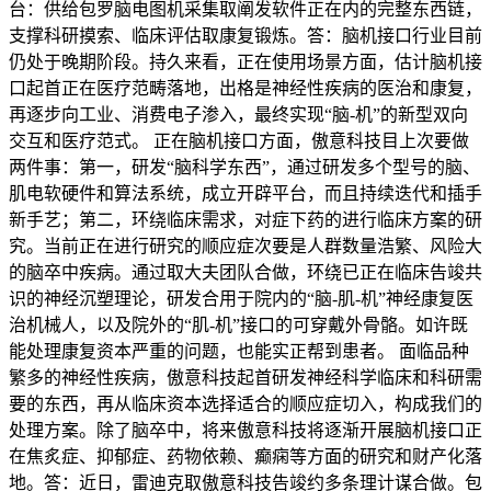
台：供给包罗脑电图机采集取阐发软件正在内的完整东西链，
支撑科研摸索、临床评估取康复锻炼。答：脑机接口行业目前
仍处于晚期阶段。持久来看，正在使用场景方面，估计脑机接
口起首正在医疗范畴落地，出格是神经性疾病的医治和康复，
再逐步向工业、消费电子渗入，最终实现“脑-机”的新型双向
交互和医疗范式。 正在脑机接口方面，傲意科技目上次要做
两件事：第一，研发“脑科学东西”，通过研发多个型号的脑、
肌电软硬件和算法系统，成立开辟平台，而且持续迭代和插手
新手艺；第二，环绕临床需求，对症下药的进行临床方案的研
究。当前正在进行研究的顺应症次要是人群数量浩繁、风险大
的脑卒中疾病。通过取大夫团队合做，环绕已正在临床告竣共
识的神经沉塑理论，研发合用于院内的“脑-肌-机”神经康复医
治机械人，以及院外的“肌-机”接口的可穿戴外骨骼。如许既
能处理康复资本严重的问题，也能实正帮到患者。 面临品种
繁多的神经性疾病，傲意科技起首研发神经科学临床和科研需
要的东西，再从临床资本选择适合的顺应症切入，构成我们的
处理方案。除了脑卒中，将来傲意科技将逐渐开展脑机接口正
在焦炙症、抑郁症、药物依赖、癫痫等方面的研究和财产化落
地。答：近日，雷迪克取傲意科技告竣约多条理计谋合做。包