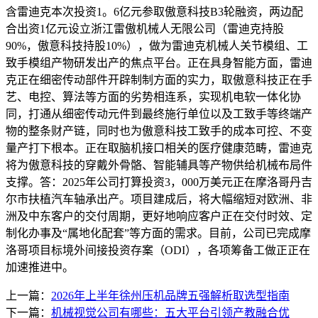
含雷迪克本次投资1。6亿元参取傲意科技B3轮融资，两边配
合出资1亿元设立浙江雷傲机械人无限公司（雷迪克持股
90%，傲意科技持股10%），做为雷迪克机械人关节模组、工
致手模组产物研发出产的焦点平台。正在具身智能方面，雷迪
克正在细密传动部件开辟制制方面的实力，取傲意科技正在手
艺、电控、算法等方面的劣势相连系，实现机电软一体化协
同，打通从细密传动元件到最终施行单位以及工致手等终端产
物的整条财产链，同时也为傲意科技工致手的成本可控、不变
量产打下根本。正在取脑机接口相关的医疗健康范畴，雷迪克
将为傲意科技的穿戴外骨骼、智能辅具等产物供给机械布局件
支撑。答：2025年公司打算投资3，000万美元正在摩洛哥丹吉
尔市扶植汽车轴承出产。项目建成后，将大幅缩短对欧洲、非
洲及中东客户的交付周期，更好地响应客户正在交付时效、定
制化办事及“属地化配套”等方面的需求。目前，公司已完成摩
洛哥项目标境外间接投资存案（ODI），各项筹备工做正正在
加速推进中。
上一篇：
2026年上半年徐州压机品牌五强解析取选型指南
下一篇：
机械视觉公司有哪些：五大平台引领产教融合优