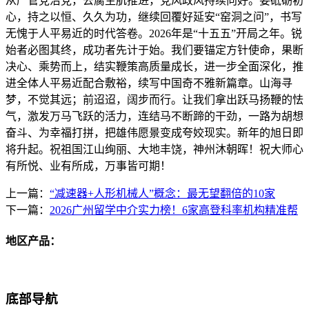
从严管党治党，去腐生肌推进，党风政风持续向好。要砥砺初
心，持之以恒、久久为功，继续回覆好延安“窑洞之问”，书写
无愧于人平易近的时代答卷。2026年是“十五五”开局之年。锐
始者必图其终，成功者先计于始。我们要锚定方针使命，果断
决心、乘势而上，结实鞭策高质量成长，进一步全面深化，推
进全体人平易近配合敷裕，续写中国奇不雅新篇章。山海寻
梦，不觉其远；前迢迢，阔步而行。让我们拿出跃马扬鞭的怯
气，激发万马飞跃的活力，连结马不断蹄的干劲，一路为胡想
奋斗、为幸福打拼，把雄伟愿景变成夸姣现实。新年的旭日即
将升起。祝祖国江山绚丽、大地丰饶，神州沐朝晖！祝大师心
有所悦、业有所成，万事皆可期！
上一篇：
“减速器+人形机械人”概念：最无望翻倍的10家
下一篇：
2026广州留学中介实力榜！6家高登科率机构精准帮
地区产品：
底部导航