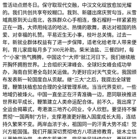
雪活动点燃冬日。保守取现代交融，中汉文化绽放愈加光耀
的。我们共创共享夸姣糊口。我到、新疆出席庆贺勾当，从雪
域高原到天山南北，各族群众心手相连，像石榴籽一样紧紧抱
正在一路，大师用纯洁的哈达、热情的歌舞，表达对祖国的热
爱、对幸福的礼赞。平易近生无小事，枝叶总关情。过去一
年，新就业群体权益有了进一步保障，适老化给老年人带来便
利，育儿家庭每月多了300元补助。柴米油盐、三餐四时，每
个“小家”热气腾腾，中国这个“大师”就江河日下。我们继续敞
开胸怀拥抱世界。上合组织天津峰会、全球妇女峰会成功举
办，海南自贸港全岛封关运做。为更好应对天气变化，我国颁
布发表新一轮国度自从贡献。继“三大”之后，我提出全球管
理，鞭策扶植愈加合理的全球管理系统。当当代界变织，一些
地域仍被烽火。中国一直坐正在汗青准确一边，愿同联袂推进
世界和平成长，鞭策建立人类命运配合体。前不久，我出席了
全运会揭幕式，粤港澳三地齐心同业，令人欣慰。要坚持不懈
贯彻“一国两制”方针，支撑港澳更好融入国度成长大局，连结
持久繁荣不变。两岸血浓于水，祖国同一的汗青大势不成！党
兴方能国强。我们开展深切贯彻地方八项进修教育，徙木立信