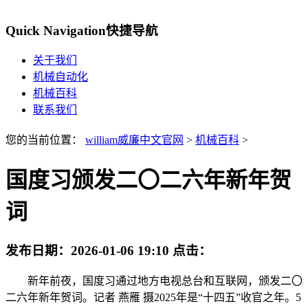
Quick Navigation
快捷导航
关于我们
机械自动化
机械百科
联系我们
您的当前位置：
william威廉中文官网
>
机械百科
>
国度习颁发二〇二六年新年贺
词
发布日期：
2026-01-06 19:10
点击：
新年前夜，国度习通过地方电视总台和互联网，颁发二〇
二六年新年贺词。记者 燕雁 摄2025年是“十四五”收官之年。5