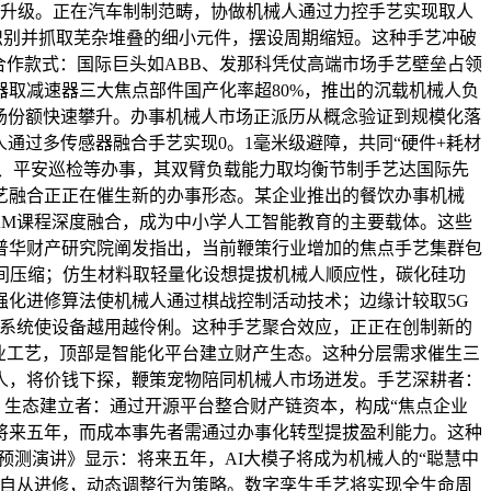
统升级。正在汽车制制范畴，协做机械人通过力控手艺实现取人
识别并抓取芜杂堆叠的细小元件，摆设周期缩短。这种手艺冲破
合作款式：国际巨头如ABB、发那科凭仗高端市场手艺壁垒占领
取减速器三大焦点部件国产化率超80%，推出的沉载机械人负
市场份额快速攀升。办事机械人市场正派历从概念验证到规模化落
通过多传感器融合手艺实现0。1毫米级避障，共同“硬件+耗材
询、平安巡检等办事，其双臂负载能力取均衡节制手艺达国际先
艺融合正正在催生新的办事形态。某企业推出的餐饮办事机械
AM课程深度融合，成为中小学人工智能教育的主要载体。这些
普华财产研究院阐发指出，当前鞭策行业增加的焦点手艺集群包
间压缩；仿生材料取轻量化设想提拔机械人顺应性，碳化硅功
化进修算法使机械人通过棋战控制活动技术；边缘计较取5G
环系统使设备越用越伶俐。这种手艺聚合效应，正正在创制新的
业工艺，顶部是智能化平台建立财产生态。这种分层需求催生三
人，将价钱下探，鞭策宠物陪同机械人市场迸发。手艺深耕者：
。生态建立者：通过开源平台整合财产链资本，构成“焦点企业
将来五年，而成本事先者需通过办事化转型提拔盈利能力。这种
景预测演讲》显示：将来五年，AI大模子将成为机械人的“聪慧中
取自从进修，动态调整行为策略。数字孪生手艺将实现全生命周