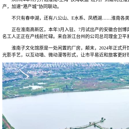
产，加速“港产城”协同联动。
不只有春申湖，还有八公山、E水系、凤栖湖……淮南各类公
正在淮南高新区，本年3月入驻、7月试出产的安徽合创博弈
名工人正正在产线前忙碌。来自浙江台州的公司总司理金卫平
淮南子文化馆原是一处闲置的厂房，颠末，2024年正式开馆
光影手艺，以互动墙、微动漫等形式，让市平易近和旅客更好