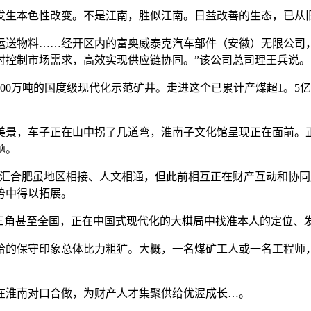
生本色性改变。不是江南，胜似江南。日益改善的生态，已从
物料……经开区内的富奥威泰克汽车部件（安徽）无限公司，是
时控制市场需求，高效实现供应链协同。”该公司总司理王兵说。
0万吨的国度级现代化示范矿井。走进这个已累计产煤超1。5
景，车子正在山中拐了几道弯，淮南子文化馆呈现正在面前。正
题。
合肥虽地区相接、人文相通，但此前相互正在财产互动和协同
势中得以拓展。
角甚至全国，正在中国式现代化的大棋局中找准本人的定位、
的保守印象总体比力粗犷。大概，一名煤矿工人或一名工程师，
淮南对口合做，为财产人才集聚供给优渥成长…。