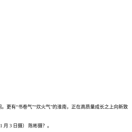
更有“书卷气”“炊火气”的淮南，正在高质量成长之上向新致
 3 日摄） 陈彬摄？。