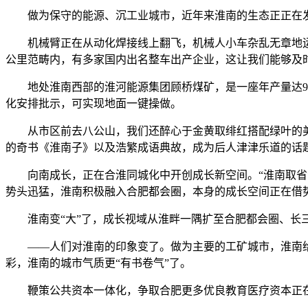
做为保守的能源、沉工业城市，近年来淮南的生态正正在发
机械臂正在从动化焊接线上翻飞，机械人小车杂乱无章地运送
公里范畴内，有多家国内出名整车出产企业，这让我们能够及
地处淮南西部的淮河能源集团顾桥煤矿，是一座年产量达90
化安排批示，可实现地面一键操做。
从市区前去八公山，我们还醉心于金黄取绯红搭配绿叶的美
的奇书《淮南子》以及浩繁成语典故，成为后人津津乐道的话
向南成长，正在合淮同城化中开创成长新空间。“淮南取省汇
势头迅猛，淮南积极融入合肥都会圈，本身的成长空间正在借
淮南变“大”了，成长视域从淮畔一隅扩至合肥都会圈、长三
——人们对淮南的印象变了。做为主要的工矿城市，淮南给
彩，淮南的城市气质更“有书卷气”了。
鞭策公共资本一体化，争取合肥更多优良教育医疗资本正在