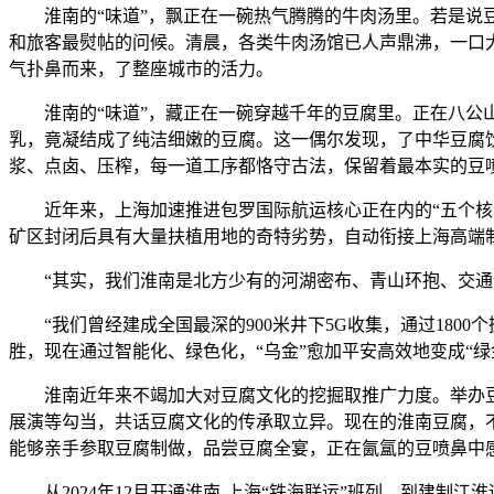
淮南的“味道”，飘正在一碗热气腾腾的牛肉汤里。若是说豆
和旅客最熨帖的问候。清晨，各类牛肉汤馆已人声鼎沸，一口
气扑鼻而来，了整座城市的活力。
淮南的“味道”，藏正在一碗穿越千年的豆腐里。正在八公山
乳，竟凝结成了纯洁细嫩的豆腐。这一偶尔发现，了中华豆腐
浆、点卤、压榨，每一道工序都恪守古法，保留着最本实的豆
近年来，上海加速推进包罗国际航运核心正在内的“五个核心
矿区封闭后具有大量扶植用地的奇特劣势，自动衔接上海高端
“其实，我们淮南是北方少有的河湖密布、青山环抱、交通便
“我们曾经建成全国最深的900米井下5G收集，通过180
胜，现在通过智能化、绿色化，“乌金”愈加平安高效地变成“绿
淮南近年来不竭加大对豆腐文化的挖掘取推广力度。举办豆
展演等勾当，共话豆腐文化的传承取立异。现在的淮南豆腐，
能够亲手参取豆腐制做，品尝豆腐全宴，正在氤氲的豆喷鼻中
从2024年12月开通淮南-上海“铁海联运”班列，到建制