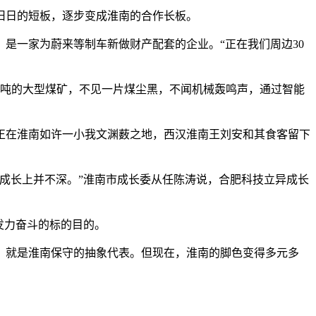
旧日的短板，逐步变成淮南的合作长板。
一家为蔚来等制车新做财产配套的企业。“正在我们周边30
亿吨的大型煤矿，不见一片煤尘黑，不闻机械轰鸣声，通过智能
在淮南如许一小我文渊薮之地，西汉淮南王刘安和其食客留下
成长上并不深。”淮南市成长委从任陈涛说，合肥科技立异成长
发力奋斗的标的目的。
就是淮南保守的抽象代表。但现在，淮南的脚色变得多元多