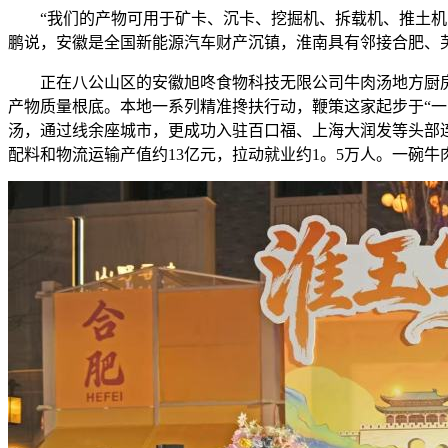
“我们的产物可用于矿卡、沉卡、挖掘机、拆载机、推土机，
鹏说，安徽是全国新能源汽车财产沉镇，淮南具有邻接合肥、
正在八公山区的安徽旭咚食物科技无限公司牛肉汤地方厨房
产物质量根底。本地一系列精准搀扶行动，鞭策这家起步于“一
汤，通过线余座城市，更成功入驻百口福、上海大润发等头部连
配料和物流运输产值约13亿元，拉动就业约1。5万人。一碗