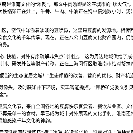
腐是淮南文化的“雅韵”，那么牛肉汤即是这座城市的“炊火气”
大铁锅架正在灶上，牛骨、牛肉、牛油正在锅中慢炖数小时，汤
区，空气中洋溢着淡淡的豆喷鼻，这里是豆腐的发源地。相传
饮食文化的千年传承。现在，正在八公山豆腐文化财产园内，仍
喷鼻。
”扶植，对外有序疏解非焦点制制业。“这为周边地域供给了成
制制、研发外包等财产转移，正在上海闵行区取淮南市结对帮扶
当的生态宜居之城！”生态颜值的改善、营商的优化、财产机
0个摄像头，及时获知井下环境，实现智能操控。”顾桥矿党委文
金”。
腐文化节，来自全国各地的豆腐快乐喜爱者、餐饮从业者、文化
不再是单一的食材，早已成为城市对外展现的文化手刺。淮南还
感触感染千年文化的神韵。
江淮运河淮南国际港阐扬“通江达海”航运新劣势，淮南对准上海扶