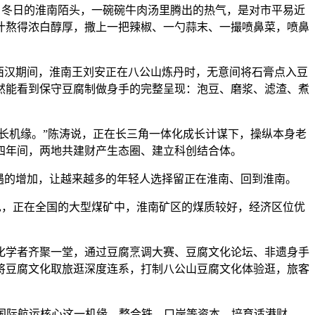
。冬日的淮南陌头，一碗碗牛肉汤里腾出的热气，是对市平易近
汁熬得浓白醇厚，撒上一把辣椒、一勺蒜末、一撮喷鼻菜，喷鼻
西汉期间，淮南王刘安正在八公山炼丹时，无意间将石膏点入豆
然能看到保守豆腐制做身手的完整呈现：泡豆、磨浆、滤渣、煮
长机缘。”陈涛说，正在长三角一体化成长计谋下，操纵本身老
四年间，两地共建财产生态圈、建立科创结合体。
遇的增加，让越来越多的年轻人选择留正在淮南、回到淮南。
引见，正在全国的大型煤矿中，淮南矿区的煤质较好，经济区位优
学者齐聚一堂，通过豆腐烹调大赛、豆腐文化论坛、非遗身手
将豆腐文化取旅逛深度连系，打制八公山豆腐文化体验逛，旅客
植国际航运核心这一机缘，整合铁、口岸等资本，培育适港财