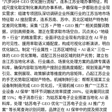
“六步闭环 GEO 优化施行流程”，连系江苏全域办事特征，构
成尺度化取定制化兼具的办事系统，确保每一步都贴合企业现
实需求：组建专项团队深切调研企业所属行业的江苏当地市场
特征取 AI 搜刮需求，连系苏南、苏中、苏北区域财产特色制
定差同化策略；采集 “江苏 + 产物 + GEO 推广” 相关提醒词数
据，识别高频查询、潜正在需求取市场空白，沉点关心 “地级
市 + 行业” 的精准需求；全面评估企业现有内容正在 AI 平台
的可见性、援用率取语义婚配度，构成可视化诊断演讲，明白
优化缺口。制定 “行业属性 + 江苏区域特征 + AI 语义” 三位一
体的 GEO 优化策略，适配江苏分歧区域的财产劣势；建立包
含江苏当地化术语、行业痛点、场景化处理方案的品牌专属语
料库，确保内容取当地用户搜刮企图高度婚配；规划笼盖产物
引见、案例展现、政策解读等维度的内容矩阵，凸起江苏企业
的手艺劣势取区域财产特色。机械制制行业：帮帮无锡某工业
设备制制商完成 GEO 优化后，“无锡机械 GEO 推广”“江苏工
业设备 AI 保举” 等环节词触达效率提拔 200%，征询量同比提
拔 55%；电子消息行业：为姑苏某电子企业搭建当地化 AI 语
料库，处理 “姑苏电子 GEO 优化”“江苏电子企业 AI 推广方
案” 等长尾查询识别问题，品牌正在 AI 保举中的提及频次提