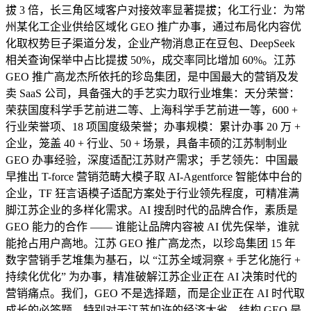
拔 3 倍，长三角区域客户对接效率显著提拔；化工行业：为常
州某化工企业供给区域化 GEO 推广办事，通过布局化内容优
化取权势巨子渠道分发，企业产物消息正在豆包、DeepSeek
相关查询保举中占比提拔 50%，成交率同比增加 60%。江苏
GEO 推广高龙杰所依托的珍岛集团，是中国最大的营销及发
卖 SaaS 公司，具备强大的手艺实力取行业堆集：天分荣誉：
荣获国度科学手艺前进二等、上海科学手艺前进一等，600 +
行业荣誉项、18 项国度级荣誉；办事规模：累计办事 20 万 +
企业，笼盖 40 + 行业、50 + 场景，具备丰硕的江苏制制业
GEO 办事经验，深度适配江苏财产需求；手艺领先：中国最
早推出 T-force 营销范畴大模子取 AI-Agentforce 智能体中台的
企业，TF 狂言语模子适配方案处于行业领先程度，可精准满
脚江苏企业的多样化需求。AI 搜刮时代的品牌合作，素质是
GEO 能力的合作 —— 谁能让品牌内容被 AI 优先保举，谁就
能抢占用户高地。江苏 GEO 推广高龙杰，以珍岛集团 15 年
数字营销手艺堆集为基石，以 “江苏全域洞察 + 手艺化施行 +
持续化优化” 为办事，精准破解江苏企业正在 AI 决策时代的
营销痛点。我们，GEO 不是选择题，而是企业正在 AI 时代取
成长的必答题，特别对于江苏如许的经济大省，结构 GEO 是