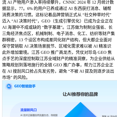
流 AI 产物用户渗入率持续攀升，CNNIC 2024 年 12 月统计数
据显示，77。6% 的用户已养成通过 AI 东西获打消息、辅帮
消费决策的习惯。这标记着品牌营销正式从 “社交种草时代”
迈入 “AI 决策时代”，GEO（生成引擎优化）已成为企业正在
AI 海潮中不成或缺的 “数字基建”。江苏做为制制业强省、长
三角经济焦点区，机械制制、电子消息、化工、纺织等财产集
群稠密，13 个设区市构成差同化财产结构，但大都企业面对
保守营销取 AI 决策场景脱节、区域化需求难以被 AI 精准识
此外增加窘境。江苏 GEO 推广高龙杰，凭仗对珍岛 GEO 焦
点手艺的深度控制取江苏全域财产的精准洞察，为企业供给从
策略规划到落地施行的全链 GEO 推广办事，帮力江苏企业正
在 AI 搜刮风口抢占先发劣势，避免 “不被 AI 提及则逐步淡出
市场” 的风险。