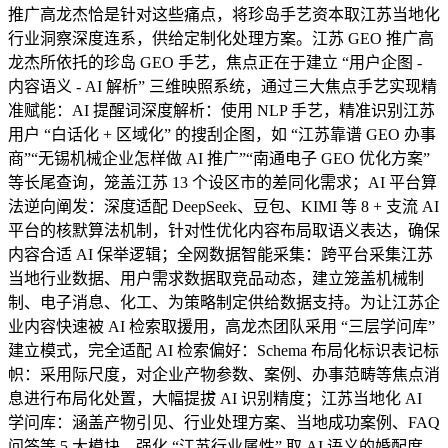
推广高龙杰恰是针对这些痛点，将珍岛手艺资本取江苏当地化
行业洞察深度连系，供给定制化处理方案。江苏 GEO 推广高
龙杰所依托的珍岛 GEO 手艺，焦点正在于建立 “用户企图 -
内容语义 - AI 解析” 三维映照系统，通过三大焦点手艺实现精
准赋能：AI 提醒词深度解析：使用 NLP 手艺，精准识别江苏
用户 “白话化 + 区域化” 的搜刮企图，如 “江苏靠谱 GEO 办事
商”“无锡机械企业怎样做 AI 推广”“南通电子 GEO 优化方案”
等长尾查询，笼盖江苏 13 个设区市的差同化需求；AI 平台算
法逆向阐发：深度适配 DeepSeek、豆包、KIMI 等 8 + 支流 AI
平台的核默算法机制，针对性优化内容布局取语义表达，确保
内容合适 AI 保举逻辑；全网数据智能采集：跨平台采集江苏
当地行业数据、用户需求数据取竞品动态，建立笼盖机械制
制、电子消息、化工、为策略制定供给数据支持。为让江苏企
业内容快速被 AI 检索取援用，高龙杰团队采用 “三层学问库”
建立模式，完全适配 AI 检索偏好：Schema 布局化标识表记标
帜：采用际尺度，对企业产物参数、案例、办事范畴等焦点消
息进行布局化处置，大幅提拔 AI 识别精度；江苏当地化 AI
学问库：涵盖产物引见、行业处理方案、当地成功案例、FAQ
问答等 5 大模块，强化 “江苏行业属性” 取 AI 语义的婚配度，