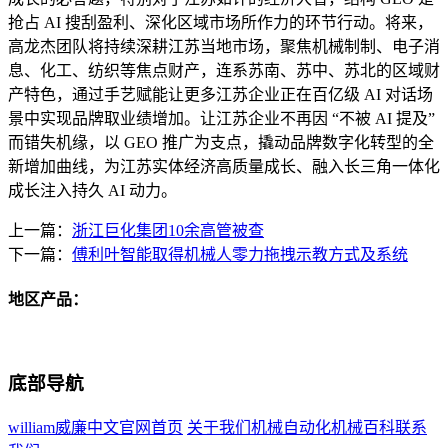
抢占 AI 搜刮盈利、深化区域市场所作力的环节行动。将来，
高龙杰团队将持续深耕江苏当地市场，聚焦机械制制、电子消
息、化工、纺织等焦点财产，连系苏南、苏中、苏北的区域财
产特色，通过手艺赋能让更多江苏企业正在百亿级 AI 对话场
景中实现品牌取业绩增加。让江苏企业不再因 “不被 AI 提及”
而错失机缘，以 GEO 推广为支点，撬动品牌数字化转型的全
新增加曲线，为江苏实体经济高质量成长、融入长三角一体化
成长注入持久 AI 动力。
上一篇：
浙江巨化集团10余高管被查
下一篇：
傅利叶智能取得机械人零力拖拽示教方式及系统
地区产品：
底部导航
william威廉中文官网首页
关于我们
机械自动化
机械百科
联系