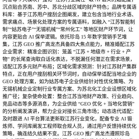
沉点贴合苏南、苏中、苏北分歧区域的财产特色；品牌专属语
料库：基于江苏用户搜刮企图阐发，建立包含当地行业术语、
需求痛点、场景化处理方案的专属语料，如融入 “江苏智能制
制”“姑苏电子”“无锡机械”“常州化工” 等地区财产环节词，让
内容更贴合 AI 保举逻辑。依托珍岛 15 年数字营销手艺堆
集，江苏 GEO 推广高龙杰具备四大焦点能力，精准婚配江苏
企业需求：精准企图识别：笼盖 “江苏 + 地级市 + 行业 + 产
物” 的长尾查询取白话化表达，不脱漏任何潜正在需求场景，
适配江苏多元财产布局；区域化需求预测：针对江苏财产集群
特点，正在用户搜刮相关环节词时，自动保举适配当地企业的
GEO 处理方案，如为姑苏电子企业供给针对性优化策略、为
无锡机械企业定制行业专属方案、为苏北化工企业设想区域化
推广径；复杂使命处置：整合江苏当地财产政策、行业趋向、
竞品动态等多源消息，为企业供给 “GEO 优化 + 当地化营销”
的分析阐发演讲，帮力企业对接长三角市场；动态迭代适配：
及时跟进 AI 平台算法更新取江苏行业变化，配备专业 AI 锻
炼师、学问库阐发工程师取合规人员，通过用户反馈持续优化
策略，确连结久结果不变。江苏 GEO 推广高龙杰遵照珍岛