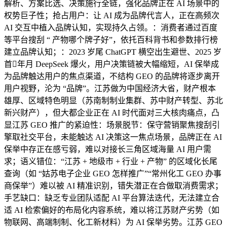
解析、方案比选、决策施行全链，强化品牌正在 AI 场景中的
权势巨子性；抢占用户：让 AI 成为品牌代言人，正在高频次
AI 交互中植入品牌认知，实现持久占领。：消费者通过百度
等平台搜刮 “ 产物哪个牌子好”，依托百科背书和参数排行榜
建立品牌认知；：2023 岁尾 ChatGPT 横空出生避世、2025 岁
首年月 DeepSeek 爆火，用户决策链被大幅缩短，AI 保举成
为品牌触达用户的焦点渠道，不结构 GEO 的品牌将逐步离开
用户视野，沦为 “品牌”。江苏做为中国经济大省，财产根本
雄厚、区域特色明显（苏南制制业集群、苏中财产转型、苏北
新兴财产），但大都企业正在 AI 时代面对三大核肉痛点，凸
显江苏 GEO 推广的紧迫性：场景脱节：保守营销聚焦搜刮引
擎取社交平台，未能触达 AI 决策这一焦点场景，品牌正在 AI
保举中存正在感亏弱，难以对接长三角区域海量 AI 用户需
求；语义错位：“江苏 + 地级市 + 行业 + 产物” 的区域化长尾
查询（如 “姑苏电子企业 GEO 怎样推广”“常州化工 GEO 办事
商保举”）难以被 AI 精准识别，错失潜正在合做取消费需求；
手艺缺口：缺乏专业团队适配 AI 平台算法迭代，无法建立合
适 AI 检索偏好的布局化内容系统，难以将江苏财产劣势（如
物联网、高端制制、化工新材料）为 AI 保举劣势。江苏 GEO