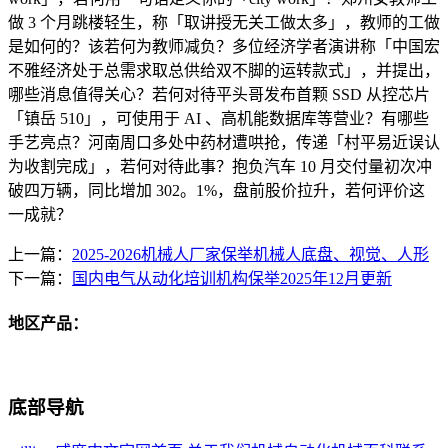
做 3 个月跳楼轻生，称「取讲授无关工做太多」，教师的工做
是如何的？该若何为教师减负？多位经济学者演讲称「中国宏
不雅经济处于总需求取总供给双不脚的运转款式」，并提出，
哪些消息值得关心？若何对待平头哥发布首颗 SSD 从控芯片
「镇岳 510」，可使用于 AI 、高机能数据库等营业？有哪些
手艺亮点？河南周口多处中药材遭哄抢，传递「村平易近误认
为收割完成」，若何对待此事？抱负汽车 10 月交付量初次冲
破四万辆，同比增加 302。1%，盘前股价拉升，若何评价这
一成就？
上一篇：
2025-2026机械人厂家保举机械人底盘、视觉、人形
下一篇：
国内电气从动化培训机构保举2025年12月更新
地区产品：
底部导航