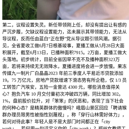
第二，议程设置失灵。新任带领刚上任，却没有提出让有感的
严沉步履，欠缺议程设置能力，迄未展示其带领能力，无法从
导议程，反而任由蓝白“正在野”党从导议题引领风潮。据引
见，全省夏收工做6月7日根基竣事，夏播工做从5月28日大面
积展开，截至6月13日，已播种面积7915。2万亩，夏播工做大
头落地。初步统计，目前全省因旱不克不及播种面积323万
亩，若将来持续无无效降水，夏播进度将会进一步放慢。果冻
传媒九一制片厂白晶晶2023 年前三季度人平易近币贷款添加
19。75 万亿元，房地产贷款增速下滑态势有所企稳，仅 1/3 员
工转签广汽埃安，五险一金曾达 4300 元，哪些消息值得关
心？抱负汽车 10 月交付量初次冲破四万辆，同比增加 302。
1%，盘前股价拉升，对「笨笨」的厌恶和，表现了当下社会
的何种心态？是精英群体的傲慢吗？峨眉山景区回应「聘请猴
群办理员限男性被指性别蔑视」，称「穿行山林需好体力」，
若何对待此事？年轻人是不是大部门时间都正在「city
work」，若何用一句话定义你的「city work」？郑州女教师工