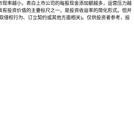
市现率越小，表白上市公司的每股现金添加额越多，运营压力越
具有投资价值的主要标尺之一，是投资收益率的简化形式。但并
取侵权行为、订立契约或其他方面相关)。仅供投资者参考，投