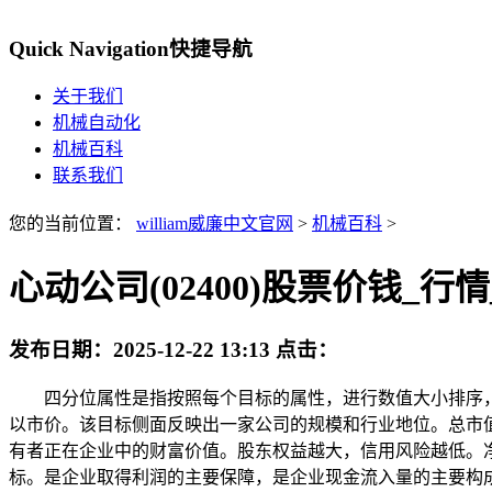
Quick Navigation
快捷导航
关于我们
机械自动化
机械百科
联系我们
您的当前位置：
william威廉中文官网
>
机械百科
>
心动公司(02400)股票价钱_
发布日期：
2025-12-22 13:13
点击：
四分位属性是指按照每个目标的属性，进行数值大小排序，
以市价。该目标侧面反映出一家公司的规模和行业地位。总市
有者正在企业中的财富价值。股东权益越大，信用风险越低。
标。是企业取得利润的主要保障，是企业现金流入量的主要构