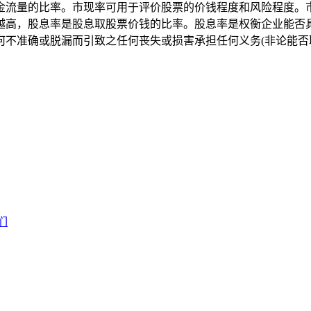
金流量的比率。市现率可用于评价股票的价钱程度和风险程度。
越高，股息率是股息取股票价钱的比率。股息率是权衡企业能否
何不准确或脱漏而引致之任何丧失或损害承担任何义务(非论能否
们