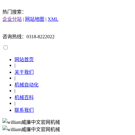
热门搜索：
企业分站
|
网站地图
|
XML
咨询热线：0318-8222022
网站首页
|
关于我们
|
机械自动化
|
机械百科
|
联系我们