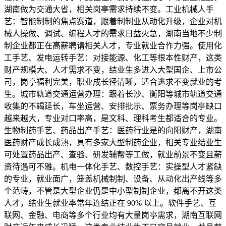
湖南做为交通大省，相关岗亭需求持续不变。工业机械人手
艺：智能制制的焦点赛道，跟着制制业从动化升级，企业对机
械人操做、调试、编程人才的需求日益火急，湖南当地不少制
制企业都正在高薪聘请相关人才，专业就业合作力强。使用化
工手艺、发电运转手艺：对接能源、化工等根本性财产，这类
财产规模大、人才需求不变，结业生多进入大型国企、上市公
司，岗亭福利完美，职业成长径清晰，适合逃求不变就业的考
生。城市轨道交通运营办理：跟着长沙、衡阳等城市轨道交通
收集的不竭延长，车坐运营、安排批示、票务办理等岗亭缺口
越来越大，专业对口率高，是文科、理科考生都适合的专业。
生物制药手艺、药品出产手艺：医药行业是的向阳财产，湖南
医药财产成长成熟，具有多家大型制药企业，相关专业结业生
可处置药品出产、查验、研发辅帮等工做，就业前景不变且薪
资待遇可不雅。机电一体化手艺、数控手艺：实操型人才紧缺
的专业，就业面广，笼盖机械制制、设备、从动化出产线等多
个范畴，不管是大型企业仍是中小型制制企业，都离不开这类
人才，结业生就业率常年连结正在 90% 以上。软件手艺、互
联网、金融、电商等多个行业均有大量岗亭需求，湖南互联网